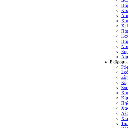
Βαρ
Πάρ
Κυλ
Λού
Χαν
Χελ
Πά
Καλ
Πά
Νότ
Ευρ
Λίμ
Εκδρομικ
Ρώ
Σκό
Σίφ
Κά
Σπέ
Χαν
Κί
Πήλ
Χαν
Λέ
Χίο
Τσε