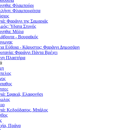
δούσια
νηθα: Φλαμπούρι
λήνη: Φλαμπουρίτσα
σιος
ιά: Φαράγγι της Σαμαριάς
μός: Ύδατα Στυγός
ρνηθα: Μόλα
άβρυτα - Βουραϊκός
ρνωνας
ια Εύβοια - Κάρυστος: Φαράγγι Δημοσάρη
υτανία: Φαράγγι Πάντα Βρέχει
νη Πλαστήρα
ά
μη
πελος
νος
ρπαθος
τσες
ιά: Σφακιά, Ελαφονήσι
μωλος
ιο
ιά: Κεδρόδασος, Μπάλος
σβος
ς
χία, Πράγα