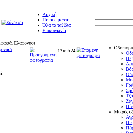
Αρχική
Ποιοι είμαστε
Όλα τα ταξίδια
Επικοινωνία
Σφακιά, Ελαφονήσι
Οδοιπορι
φονήσι
13
από
24
Οδο
Πε
Λατ
Βόρ
Οδο
Μυσ
Γρ
Σμό
Τζο
Ζαγ
Πίν
Μικρές ε
Αγ
Πιε
Πάρ