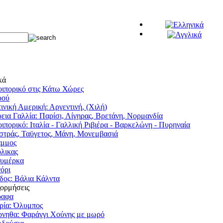
κά
ιπορικό στις Κάτω Χώρες
ρού
ινική Αμερική: Αργεντινή, (Χιλή)
εια Γαλλία: Παρίσι, Λίγηρας, Βρετάνη, Νορμανδία
ιπορικό: Ιταλία - Γαλλική Ριβιέρα - Βαρκελώνη - Πυρηναία
τράς, Ταϋγετος, Μάνη, Μονεμβασιά
άμμος
λικας
υμέρκα
όρι
δος: Βάλια Κάλντα
ξορμήσεις
ραφα
ρία: Όλυμπος
νηθα: Φαράγγι Χούνης με μωρό