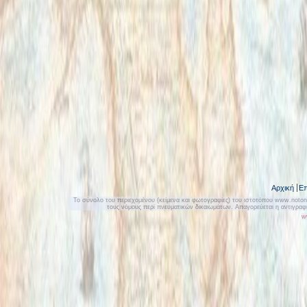
Αρχική
Επ
Το σύνολο του περιεχομένου (κείμενα και φωτογραφίες) του ιστοτόπου www.notonly
τους νόμους περί πνευματικών δικαιωμάτων. Απαγορεύεται η αντιγρα
w