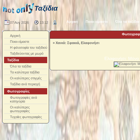
Ταξίδια
Αρχική
Ποιοι είμαστε
Όλα τα ταξίδια
07 Αυγ 2026
13:12
Φωτογραφί
Αρχική
Ποιοι είμαστε
»
Χανιά: Σφακιά, Ελαφονήσι
Η φιλοσοφία του ταξιδιού
Ταξιδεύοντας με μωρό
Ελαφονήσι: Μόνο 
Ταξίδια
Όλα τα ταξίδια
Τα καλύτερα ταξίδια
Οι καλύτερες στιγμές
Ταξίδια ανά περιοχή
Φωτογραφίες
Φωτογραφίες ανά
κατηγορία
Οι καλύτερες
φωτογραφίες
Τυχαίες φωτογραφίες