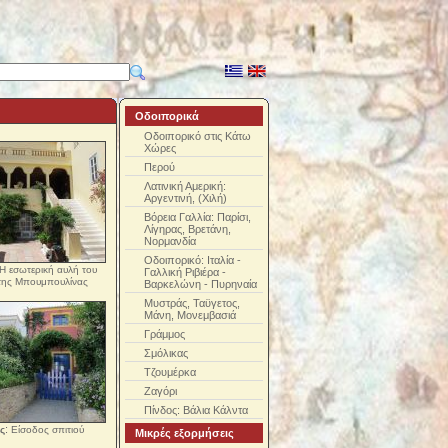
Οδοιπορικά
Οδοιπορικό στις Κάτω
Χώρες
Περού
Λατινική Αμερική:
Αργεντινή, (Χιλή)
Βόρεια Γαλλία: Παρίσι,
Λίγηρας, Βρετάνη,
Νορμανδία
Οδοιπορικό: Ιταλία -
Η εσωτερική αυλή του
Γαλλική Ριβιέρα -
 της Μπουμπουλίνας
Βαρκελώνη - Πυρηναία
Μυστράς, Ταϋγετος,
Μάνη, Μονεμβασιά
Γράμμος
Σμόλικας
Τζουμέρκα
Ζαγόρι
Πίνδος: Βάλια Κάλντα
:
ς
Είσοδος σπιτιού
Μικρές εξορμήσεις