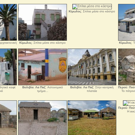
:
Κίμωλος
Σπίτια μέσα στο κάστρο
:
:
ρχιτεκτονική
Κίμωλος
Σπίτια μέσα στο κάστρο
Κίμωλος
Τ
:
:
ητικό καφέ
Βολιβία: Λα Παζ
Αστυνομικό
Βολιβία: Λα Παζ
Στην κεντρική
Περού: Πού
ιό
τμήμα...
πλατεία
Το πέτριν
Περού: Πού
Η εκκ