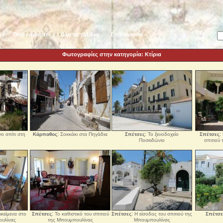
ή
Ποιοι είμαστε
Όλα τα ταξίδια
Επικοινωνία
Φωτογραφίες στην κατηγορία: Κτίρια
:
:
:
ο σπίτι στη
Κάρπαθος
Σοκκάκι στα Πηγάδια
Σπέτσες
Το ξενοδοχείο
Σπέτσες
Ποσειδώνιο
σπιτιού
:
:
κείμενα στο
Σπέτσες
Το καθιστικό του σπιτιού
Σπέτσες
Η είσοδος του σπιτιού της
Σπέτσε
ουλίνας
της Μπουμπουλίνας
Μπουμπουλίνας