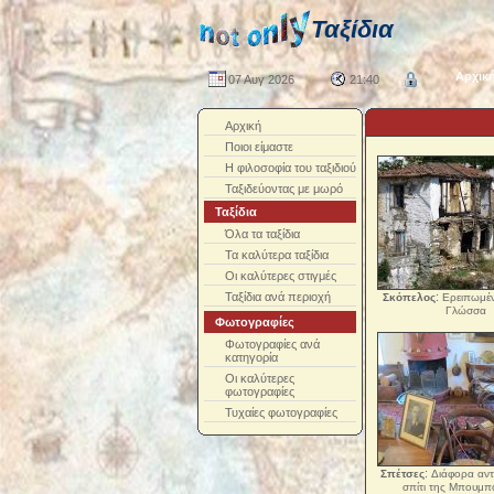
Ταξίδια
Αρχικ
07 Αυγ 2026
21:40
Αρχική
Ποιοι είμαστε
Η φιλοσοφία του ταξιδιού
Ταξιδεύοντας με μωρό
Ταξίδια
Όλα τα ταξίδια
Τα καλύτερα ταξίδια
Οι καλύτερες στιγμές
Ταξίδια ανά περιοχή
:
Σκόπελος
Ερειπωμέν
Γλώσσα
Φωτογραφίες
Φωτογραφίες ανά
κατηγορία
Οι καλύτερες
φωτογραφίες
Τυχαίες φωτογραφίες
:
Σπέτσες
Διάφορα αντι
σπίτι της Μπουμπ