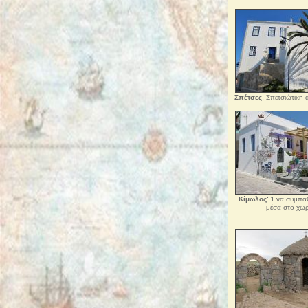
:
Σπέτσες
Σπετσιώτικη α
:
Κίμωλος
Ένα συμπαθ
μέσα στο χωρ