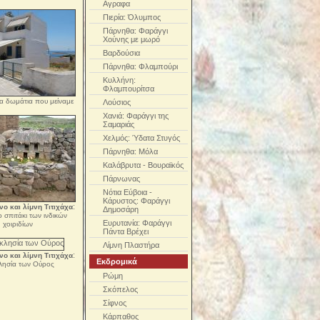
Αγραφα
Πιερία: Όλυμπος
Πάρνηθα: Φαράγγι
Χούνης με μωρό
Βαρδούσια
Πάρνηθα: Φλαμπούρι
Κυλλήνη:
Φλαμπουρίτσα
α δωμάτια που μείναμε
Λούσιος
Χανιά: Φαράγγι της
Σαμαριάς
Χελμός: Ύδατα Στυγός
Πάρνηθα: Μόλα
Καλάβρυτα - Βουραϊκός
Πάρνωνας
Νότια Εύβοια -
Κάρυστος: Φαράγγι
:
νο και λίμνη Τιτιχάχα
Δημοσάρη
ο σπιτάκι των ινδικών
Ευρυτανία: Φαράγγι
χοιριδίων
Πάντα Βρέχει
Λίμνη Πλαστήρα
:
νο και λίμνη Τιτιχάχα
Εκδρομικά
λησία των Ούρος
Ρώμη
Σκόπελος
Σίφνος
Κάρπαθος