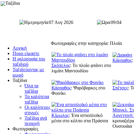
Ταξίδια
07 Αυγ 2026
09:04
Φωτογραφίες στην κατηγορία: Πλοία
Αρχική
Ποιοι είμαστε
Η φιλοσοφία του
Κάρπαθος
:
ταξιδιού
Σκόπελος
:
Το πλοίο φτάνει στο
Ταξιδεύοντας με
λιμάνι Μαντουδίου
μωρό
Ταξίδια
Όλα τα
Κάρπαθος
:
Ψαρόβαρκες στο
Σπέτσες
:
Τ
ταξίδια
Φοινίκι
Τα καλύτερα
ταξίδια
Οι καλύτερες
στιγμές
Κίμωλος
:
Ένα ιστιοπλοϊκό
Αργεντινή:
Ταξίδια ανά
μέσα στο κόλπο στα Πράσσα
κρουαζιέρα
περιοχή
Ουσουάια
Φωτογραφίες