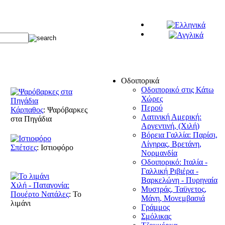
Οδοιπορικά
Οδοιπορικό στις Κάτω
Χώρες
Περού
Κάρπαθος
:
Ψαρόβαρκες
Λατινική Αμερική:
στα Πηγάδια
Αργεντινή, (Χιλή)
Βόρεια Γαλλία: Παρίσι,
Λίγηρας, Βρετάνη,
Σπέτσες
:
Ιστιοφόρο
Νορμανδία
Οδοιπορικό: Ιταλία -
Γαλλική Ριβιέρα -
Βαρκελώνη - Πυρηναία
Χιλή - Παταγονία:
Μυστράς, Ταϋγετος,
Πουέρτο Νατάλες
:
Το
Μάνη, Μονεμβασιά
λιμάνι
Γράμμος
Σμόλικας