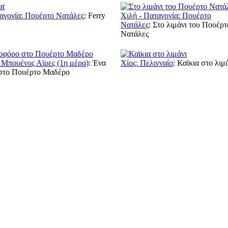
αγονία: Πουέρτο Νατάλες
:
Ferry
Χιλή - Παταγονία: Πουέρτο
Νατάλες
:
Στο λιμάνι του Πουέρτ
Νατάλες
 Μπουένος Αϊρες (1η μέρα)
:
Ένα
Χίος: Πελινναίο
:
Καϊκια στο λιμ
 στο Πουέρτο Μαδέρο