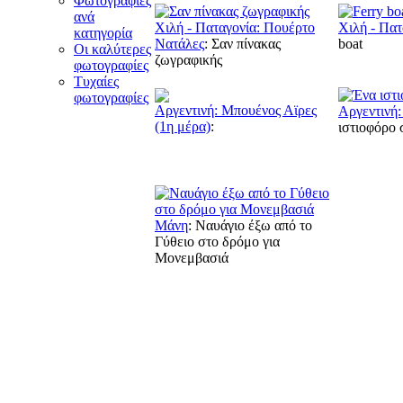
Φωτογραφίες
ανά
Χιλή - Παταγονία: Πουέρτο
Χιλή - Πατ
κατηγορία
Νατάλες
:
Σαν πίνακας
boat
Οι καλύτερες
ζωγραφικής
φωτογραφίες
Τυχαίες
φωτογραφίες
Αργεντινή: Μπουένος Αϊρες
Αργεντινή:
(1η μέρα)
:
ιστιοφόρο
Μάνη
:
Ναυάγιο έξω από το
Γύθειο στο δρόμο για
Μονεμβασιά