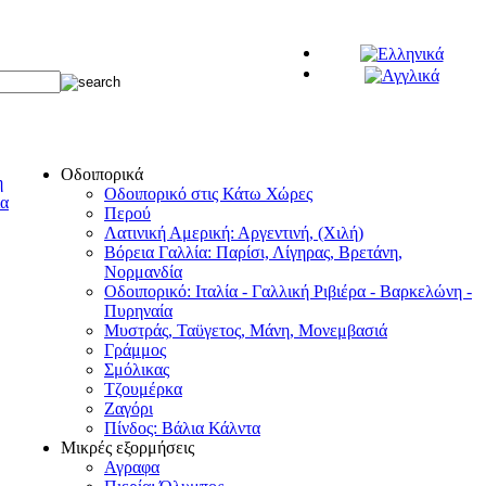
Οδοιπορικά
Οδοιπορικό στις Κάτω Χώρες
Περού
Λατινική Αμερική: Αργεντινή, (Χιλή)
Βόρεια Γαλλία: Παρίσι, Λίγηρας, Βρετάνη,
Νορμανδία
Οδοιπορικό: Ιταλία - Γαλλική Ριβιέρα - Βαρκελώνη -
Πυρηναία
Μυστράς, Ταϋγετος, Μάνη, Μονεμβασιά
Γράμμος
Σμόλικας
Τζουμέρκα
Ζαγόρι
Πίνδος: Βάλια Κάλντα
Μικρές εξορμήσεις
Αγραφα