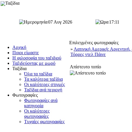
Ταξίδια
07 Αυγ 2026
17:11
Επιλεγμένες φωτογραφίες
Αρχική
»
Λατινική Αμερική: Αργεντινή,
Ποιοι είμαστε
Τόρρες ντελ Πάινε
Η φιλοσοφία του ταξιδιού
Ταξιδεύοντας με μωρό
Απίστευτο τοπίο
Ταξίδια
Όλα τα ταξίδια
Τα καλύτερα ταξίδια
Οι καλύτερες στιγμές
Ταξίδια ανά περιοχή
Φωτογραφίες
Φωτογραφίες ανά
κατηγορία
Οι καλύτερες
φωτογραφίες
Τυχαίες φωτογραφίες