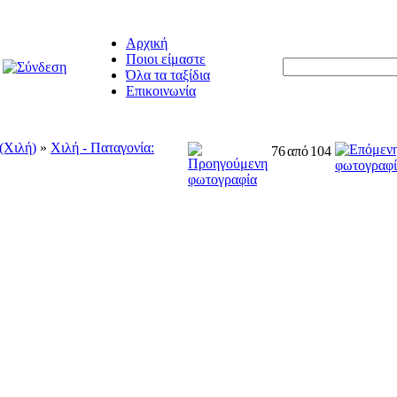
Αρχική
Ποιοι είμαστε
Όλα τα ταξίδια
Επικοινωνία
 (Χιλή)
»
Χιλή - Παταγονία:
76
από
104