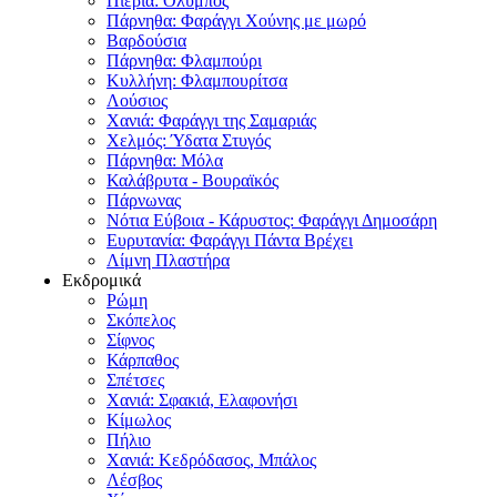
Πιερία: Όλυμπος
Πάρνηθα: Φαράγγι Χούνης με μωρό
Βαρδούσια
Πάρνηθα: Φλαμπούρι
Κυλλήνη: Φλαμπουρίτσα
Λούσιος
Χανιά: Φαράγγι της Σαμαριάς
Χελμός: Ύδατα Στυγός
Πάρνηθα: Μόλα
Καλάβρυτα - Βουραϊκός
Πάρνωνας
Νότια Εύβοια - Κάρυστος: Φαράγγι Δημοσάρη
Ευρυτανία: Φαράγγι Πάντα Βρέχει
Λίμνη Πλαστήρα
Εκδρομικά
Ρώμη
Σκόπελος
Σίφνος
Κάρπαθος
Σπέτσες
Χανιά: Σφακιά, Ελαφονήσι
Κίμωλος
Πήλιο
Χανιά: Κεδρόδασος, Μπάλος
Λέσβος