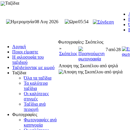
Ταξίδια
08 Αυγ 2026
05:54
Φωτογραφίες: Σκόπελος
Αρχική
»
7
από
28
Ποιοι είμαστε
Σκόπελος
Η φιλοσοφία του
ταξιδιού
Αποψη της Σκοπέλου από ψηλά
Ταξιδεύοντας με μωρό
Ταξίδια
Όλα τα ταξίδια
Τα καλύτερα
ταξίδια
Οι καλύτερες
στιγμές
Ταξίδια ανά
περιοχή
Φωτογραφίες
Φωτογραφίες ανά
κατηγορία