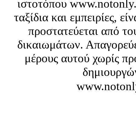
ιστοτόπου www.notonly.
ταξίδια και εμπειρίες, ε
προστατεύεται από το
δικαιωμάτων. Απαγορεύε
μέρους αυτού χωρίς πρ
δημιουργών
www.notonl