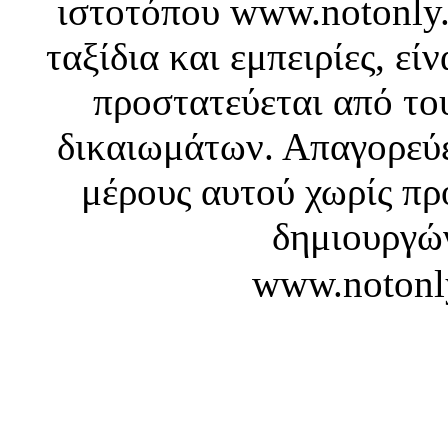
ιστοτόπου www.notonly.
ταξίδια και εμπειρίες, ε
προστατεύεται από το
δικαιωμάτων. Απαγορεύε
μέρους αυτού χωρίς πρ
δημιουργών
www.notonl