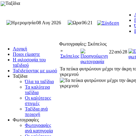
Ταξίδια
08 Αυγ 2026
06:21
Φωτογραφίες: Σκόπελος
Αρχική
»
22
από
28
Ποιοι είμαστε
Σκόπελος
Η φιλοσοφία του
ταξιδιού
Τα πεύκα φυτρώνουν μέχρι την άκρη τ
Ταξιδεύοντας με μωρό
γκρεμνού
Ταξίδια
Όλα τα ταξίδια
Τα καλύτερα
ταξίδια
Οι καλύτερες
στιγμές
Ταξίδια ανά
περιοχή
Φωτογραφίες
Φωτογραφίες
ανά κατηγορία