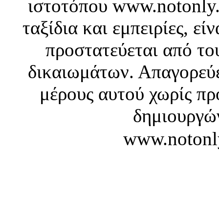
ιστοτόπου www.notonly.
ταξίδια και εμπειρίες, ε
προστατεύεται από το
δικαιωμάτων. Απαγορεύε
μέρους αυτού χωρίς πρ
δημιουργών
www.notonl