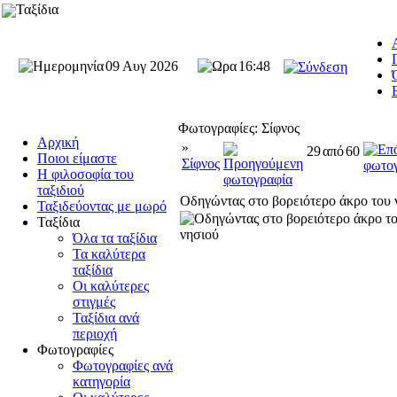
Ταξίδια
09 Αυγ 2026
16:48
Φωτογραφίες: Σίφνος
Αρχική
»
29
από
60
Ποιοι είμαστε
Σίφνος
Η φιλοσοφία του
ταξιδιού
Οδηγώντας στο βορειότερο άκρο του 
Ταξιδεύοντας με μωρό
Ταξίδια
Όλα τα ταξίδια
Τα καλύτερα
ταξίδια
Οι καλύτερες
στιγμές
Ταξίδια ανά
περιοχή
Φωτογραφίες
Φωτογραφίες ανά
κατηγορία