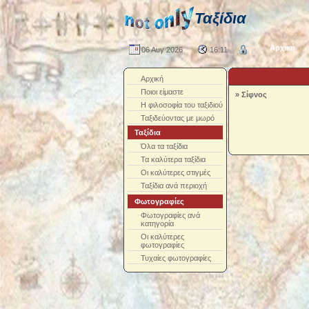
Ταξίδια
Αρχική
06 Αυγ 2026
16:11
Αρχική
Ποιοι είμαστε
»
Σίφνος
Η φιλοσοφία του ταξιδιού
Ταξιδεύοντας με μωρό
Ταξίδια
Όλα τα ταξίδια
Τα καλύτερα ταξίδια
Οι καλύτερες στιγμές
Ταξίδια ανά περιοχή
Φωτογραφίες
Φωτογραφίες ανά
κατηγορία
Οι καλύτερες
φωτογραφίες
Τυχαίες φωτογραφίες