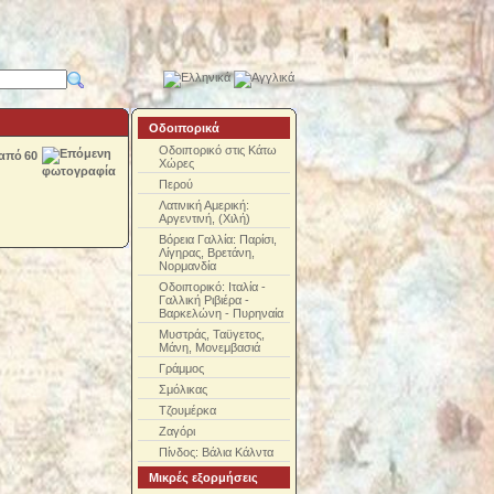
Οδοιπορικά
Οδοιπορικό στις Κάτω
από
60
Χώρες
Περού
Λατινική Αμερική:
Αργεντινή, (Χιλή)
Βόρεια Γαλλία: Παρίσι,
Λίγηρας, Βρετάνη,
Νορμανδία
Οδοιπορικό: Ιταλία -
Γαλλική Ριβιέρα -
Βαρκελώνη - Πυρηναία
Μυστράς, Ταϋγετος,
Μάνη, Μονεμβασιά
Γράμμος
Σμόλικας
Τζουμέρκα
Ζαγόρι
Πίνδος: Βάλια Κάλντα
Μικρές εξορμήσεις