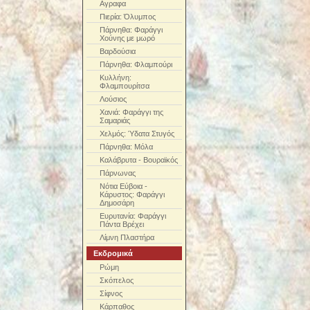
Αγραφα
Πιερία: Όλυμπος
Πάρνηθα: Φαράγγι
Χούνης με μωρό
Βαρδούσια
Πάρνηθα: Φλαμπούρι
Κυλλήνη:
Φλαμπουρίτσα
Λούσιος
Χανιά: Φαράγγι της
Σαμαριάς
Χελμός: Ύδατα Στυγός
Πάρνηθα: Μόλα
Καλάβρυτα - Βουραϊκός
Πάρνωνας
Νότια Εύβοια -
Κάρυστος: Φαράγγι
Δημοσάρη
Ευρυτανία: Φαράγγι
Πάντα Βρέχει
Λίμνη Πλαστήρα
Εκδρομικά
Ρώμη
Σκόπελος
Σίφνος
Κάρπαθος