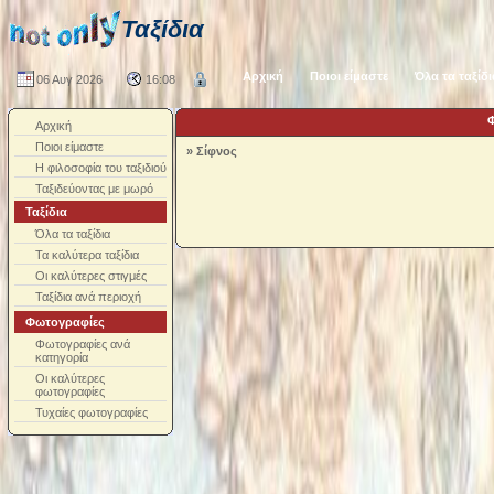
Ταξίδια
Αρχική
Ποιοι είμαστε
Όλα τα ταξίδι
06 Αυγ 2026
16:08
Αρχική
Ποιοι είμαστε
»
Σίφνος
Η φιλοσοφία του ταξιδιού
Ταξιδεύοντας με μωρό
Ταξίδια
Όλα τα ταξίδια
Τα καλύτερα ταξίδια
Οι καλύτερες στιγμές
Ταξίδια ανά περιοχή
Φωτογραφίες
Φωτογραφίες ανά
κατηγορία
Οι καλύτερες
φωτογραφίες
Τυχαίες φωτογραφίες