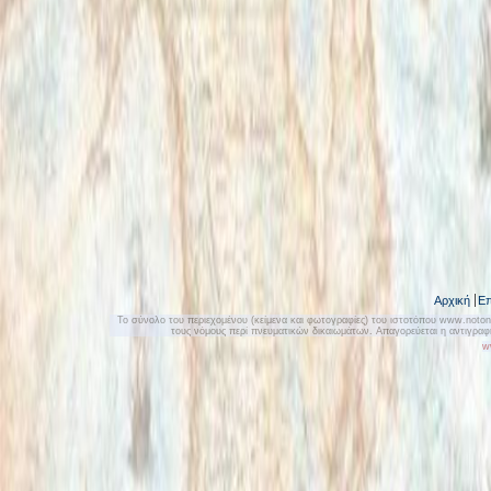
Αρχική
Επ
Το σύνολο του περιεχομένου (κείμενα και φωτογραφίες) του ιστοτόπου www.notonly
τους νόμους περί πνευματικών δικαιωμάτων. Απαγορεύεται η αντιγρα
w