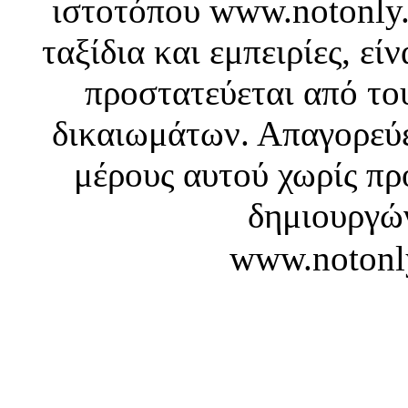
ιστοτόπου www.notonly.
ταξίδια και εμπειρίες, ε
προστατεύεται από το
δικαιωμάτων. Απαγορεύε
μέρους αυτού χωρίς πρ
δημιουργών
www.notonl