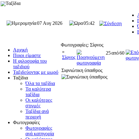
Ταξίδια
07 Αυγ 2026
05:42
Φωτογραφίες: Σίφνος
Αρχική
»
25
από
60
Ποιοι είμαστε
Σίφνος
Η φιλοσοφία του
ταξιδιού
Σιφνιώτικη ύπαιθρος
Ταξιδεύοντας με μωρό
Ταξίδια
Όλα τα ταξίδια
Τα καλύτερα
ταξίδια
Οι καλύτερες
στιγμές
Ταξίδια ανά
περιοχή
Φωτογραφίες
Φωτογραφίες
ανά κατηγορία