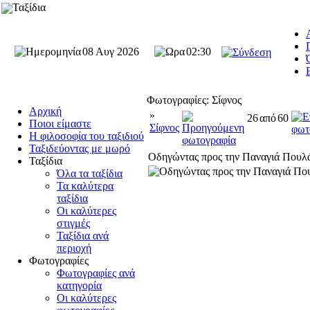
Ταξίδια
08 Αυγ 2026
02:30
Φωτογραφίες: Σίφνος
Αρχική
»
26
από
60
Ποιοι είμαστε
Σίφνος
Η φιλοσοφία του ταξιδιού
Ταξιδεύοντας με μωρό
Οδηγώντας προς την Παναγιά Πουλ
Ταξίδια
Όλα τα ταξίδια
Τα καλύτερα
ταξίδια
Οι καλύτερες
στιγμές
Ταξίδια ανά
περιοχή
Φωτογραφίες
Φωτογραφίες ανά
κατηγορία
Οι καλύτερες