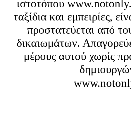
ιστοτόπου www.notonly.
ταξίδια και εμπειρίες, ε
προστατεύεται από το
δικαιωμάτων. Απαγορεύε
μέρους αυτού χωρίς πρ
δημιουργών
www.notonl