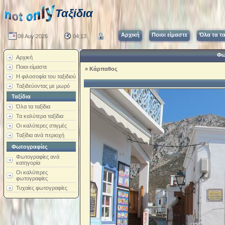
Ταξίδια
Αρχική
Ποιοι είμαστε
Όλα τα τα
08 Αυγ 2026
04:13
Φω
Αρχική
Ποιοι είμαστε
»
Κάρπαθος
Η φιλοσοφία του ταξιδιού
Ταξιδεύοντας με μωρό
Ταξίδια
Όλα τα ταξίδια
Τα καλύτερα ταξίδια
Οι καλύτερες στιγμές
Ταξίδια ανά περιοχή
Φωτογραφίες
Φωτογραφίες ανά
κατηγορία
Οι καλύτερες
φωτογραφίες
Τυχαίες φωτογραφίες