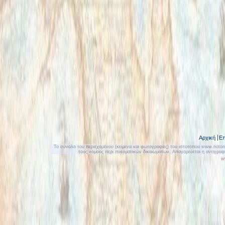
Αρχική
Επ
Το σύνολο του περιεχομένου (κείμενα και φωτογραφίες) του ιστοτόπου www.notonly
τους νόμους περί πνευματικών δικαιωμάτων. Απαγορεύεται η αντιγρα
w