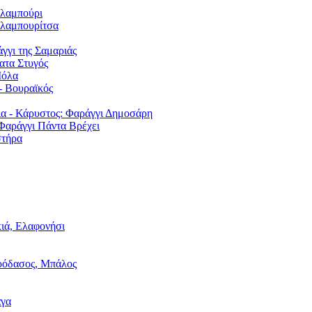
λαμπούρι
λαμπουρίτσα
γγι της Σαμαριάς
ατα Στυγός
Μόλα
- Βουραϊκός
ια - Κάρυστος: Φαράγγι Δημοσάρη
Φαράγγι Πάντα Βρέχει
στήρα
ιά, Ελαφονήσι
ρόδασος, Μπάλος
άγα