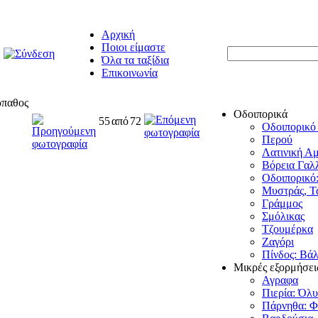
Αρχική
Ποιοι είμαστε
Όλα τα ταξίδια
Επικοινωνία
ρπαθος
Οδοιπορικά
55
από
72
Οδοιπορικό
Περού
Λατινική Αμ
Βόρεια Γαλλ
Οδοιπορικό:
Μυστράς, Τ
Γράμμος
Σμόλικας
Τζουμέρκα
Ζαγόρι
Πίνδος: Βά
Μικρές εξορμήσει
Αγραφα
Πιερία: Όλ
Πάρνηθα: Φ