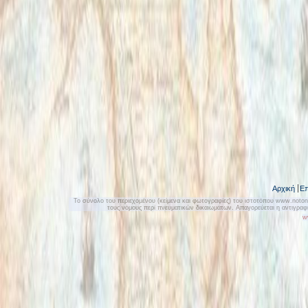
Αρχική
Επ
Το σύνολο του περιεχομένου (κείμενα και φωτογραφίες) του ιστοτόπου www.notonly
τους νόμους περί πνευματικών δικαιωμάτων. Απαγορεύεται η αντιγρα
w