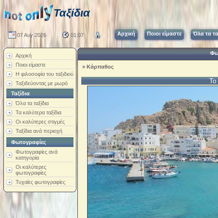
Ταξίδια
Αρχική
Ποιοι είμαστε
Όλα τα τα
07 Αυγ 2026
01:07
Φω
Αρχική
Ποιοι είμαστε
»
Κάρπαθος
Η φιλοσοφία του ταξιδιού
Το
Ταξιδεύοντας με μωρό
Ταξίδια
Όλα τα ταξίδια
Τα καλύτερα ταξίδια
Οι καλύτερες στιγμές
Ταξίδια ανά περιοχή
Φωτογραφίες
Φωτογραφίες ανά
κατηγορία
Οι καλύτερες
φωτογραφίες
Τυχαίες φωτογραφίες