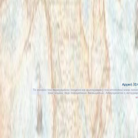
Αρχική
Επ
Το σύνολο του περιεχομένου (κείμενα και φωτογραφίες) του ιστοτόπου www.notonly
τους νόμους περί πνευματικών δικαιωμάτων. Απαγορεύεται η αντιγρα
w