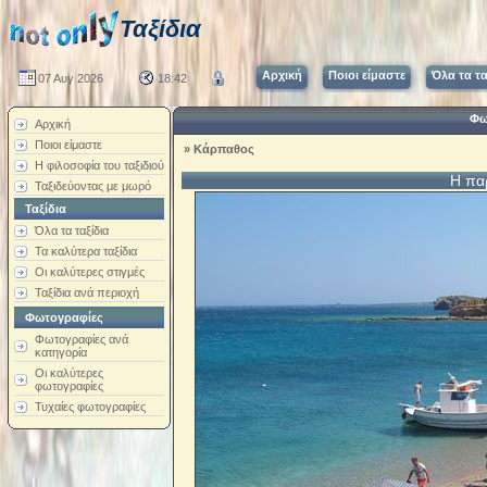
Ταξίδια
Αρχική
Ποιοι είμαστε
Όλα τα τα
07 Αυγ 2026
18:42
Φω
Αρχική
Ποιοι είμαστε
»
Κάρπαθος
Η φιλοσοφία του ταξιδιού
Η πα
Ταξιδεύοντας με μωρό
Ταξίδια
Όλα τα ταξίδια
Τα καλύτερα ταξίδια
Οι καλύτερες στιγμές
Ταξίδια ανά περιοχή
Φωτογραφίες
Φωτογραφίες ανά
κατηγορία
Οι καλύτερες
φωτογραφίες
Τυχαίες φωτογραφίες