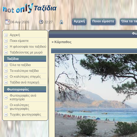
Ταξίδια
Αρχική
Ποιοι είμαστε
Όλα τα τα
06 Αυγ 2026
22:27
Φω
Αρχική
Ποιοι είμαστε
»
Κάρπαθος
Η φιλοσοφία του ταξιδιού
Ταξιδεύοντας με μωρό
Ταξίδια
Όλα τα ταξίδια
Τα καλύτερα ταξίδια
Οι καλύτερες στιγμές
Ταξίδια ανά περιοχή
Φωτογραφίες
Φωτογραφίες ανά
κατηγορία
Οι καλύτερες
φωτογραφίες
Τυχαίες φωτογραφίες