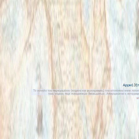
Αρχική
Επ
Το σύνολο του περιεχομένου (κείμενα και φωτογραφίες) του ιστοτόπου www.notonly
τους νόμους περί πνευματικών δικαιωμάτων. Απαγορεύεται η αντιγρα
w