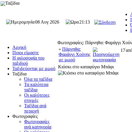
Ταξίδια
08 Αυγ 2026
21:13
Φωτογραφίες: Πάρνηθα: Φαράγγι Χού
Αρχική
»
Πάρνηθα:
17
απ
Ποιοι είμαστε
Φαράγγι Χούνης
Η φιλοσοφία του
με μωρό
ταξιδιού
Κιόσκι στο καταφύγιο Μπάφι
Ταξιδεύοντας με μωρό
Ταξίδια
Όλα τα ταξίδια
Τα καλύτερα
ταξίδια
Οι καλύτερες
στιγμές
Ταξίδια ανά
περιοχή
Φωτογραφίες
Φωτογραφίες
ανά κατηγορία