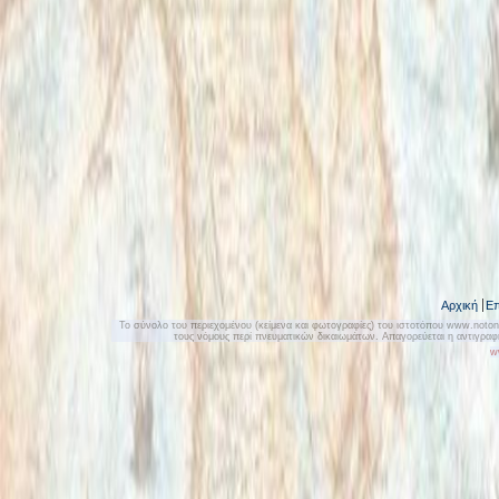
Αρχική
Επ
Το σύνολο του περιεχομένου (κείμενα και φωτογραφίες) του ιστοτόπου www.notonly
τους νόμους περί πνευματικών δικαιωμάτων. Απαγορεύεται η αντιγρα
w