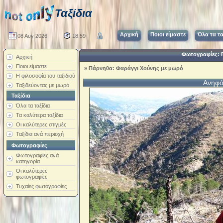
Ταξίδια
Αρχική
Ποιοι είμαστε
Όλα τα τα
08 Αυγ 2026
18:59
Φωτογραφίες: 
Αρχική
Ποιοι είμαστε
»
Πάρνηθα: Φαράγγι Χούνης με μωρό
Η φιλοσοφία του ταξιδιού
Ανηφό
Ταξιδεύοντας με μωρό
Ταξίδια
Όλα τα ταξίδια
Τα καλύτερα ταξίδια
Οι καλύτερες στιγμές
Ταξίδια ανά περιοχή
Φωτογραφίες
Φωτογραφίες ανά
κατηγορία
Οι καλύτερες
φωτογραφίες
Τυχαίες φωτογραφίες