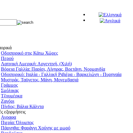
πορικά
Οδοιπορικό στις Κάτω Χώρες
Περού
Λατινική Αμερική: Αργεντινή, (Χιλή)
Βόρεια Γαλλία: Παρίσι, Λίγηρας, Βρετάνη, Νορμανδία
Οδοιπορικό: Ιταλία - Γαλλική Ριβιέρα - Βαρκελώνη - Πυρηναία
Μυστράς, Ταϋγετος, Μάνη, Μονεμβασιά
Γράμμος
Σμόλικας
Τζουμέρκα
Ζαγόρι
Πίνδος: Βάλια Κάλντα
ς εξορμήσεις
Αγραφα
Πιερία: Όλυμπος
Πάρνηθα: Φαράγγι Χούνης με μωρό