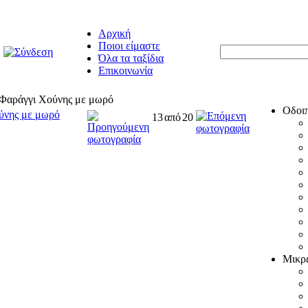
Αρχική
Ποιοι είμαστε
Όλα τα ταξίδια
Επικοινωνία
 Φαράγγι Χούνης με μωρό
Οδοι
ύνης με μωρό
13
από
20
Μικρέ