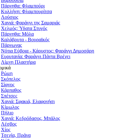
Βαρδούσια
Πάρνηθα: Φλαμπούρι
Κυλλήνη: Φλαμπουρίτσα
Λούσιος
Χανιά: Φαράγγι της Σαμαριάς
Χελμός: Ύδατα Στυγός
Πάρνηθα: Μόλα
Καλάβρυτα - Βουραϊκός
Πάρνωνας
Νότια Εύβοια - Κάρυστος: Φαράγγι Δημοσάρη
Ευρυτανία: Φαράγγι Πάντα Βρέχει
Λίμνη Πλαστήρα
ομικά
Ρώμη
Σκόπελος
Σίφνος
Κάρπαθος
Σπέτσες
Χανιά: Σφακιά, Ελαφονήσι
Κίμωλος
Πήλιο
Χανιά: Κεδρόδασος, Μπάλος
Λέσβος
Χίος
Τσεχία, Πράγα