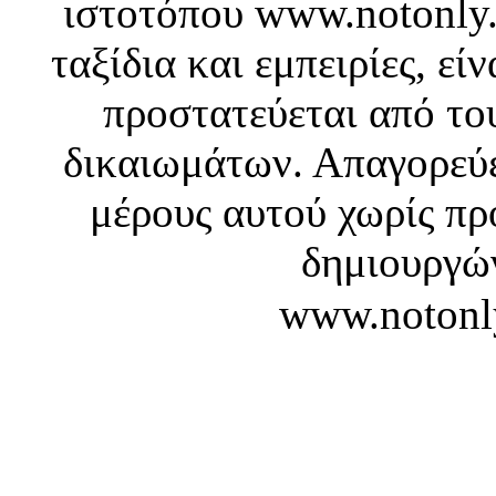
ιστοτόπου www.notonly.
ταξίδια και εμπειρίες, ε
προστατεύεται από το
δικαιωμάτων. Απαγορεύε
μέρους αυτού χωρίς πρ
δημιουργών
www.notonl