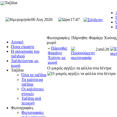
Ταξίδια
06 Αυγ 2026
17:47
Φωτογραφίες: Πάρνηθα: Φαράγγι Χούνης
Αρχική
μωρό
Ποιοι είμαστε
»
Πάρνηθα:
2
από
20
Η φιλοσοφία του
Φαράγγι
ταξιδιού
Χούνης με
Ταξιδεύοντας με
μωρό
μωρό
Ο μικρός αγγίζει τα φύλλα στα δέντρα
Ταξίδια
Όλα τα ταξίδια
Τα καλύτερα
ταξίδια
Οι καλύτερες
στιγμές
Ταξίδια ανά
περιοχή
Φωτογραφίες
Φωτογραφίες