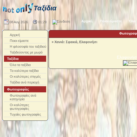
Ταξίδια
Αρχική
Ποιοι είμαστε
Όλα 
08 Αυγ 2026
01:29
Φωτογραφί
Αρχική
Ποιοι είμαστε
»
Χανιά: Σφακιά, Ελαφονήσι
Η φιλοσοφία του ταξιδιού
Ταξιδεύοντας με μωρό
Ελαφονήσι
Ταξίδια
Όλα τα ταξίδια
Τα καλύτερα ταξίδια
Οι καλύτερες στιγμές
Ταξίδια ανά περιοχή
Φωτογραφίες
Φωτογραφίες ανά
κατηγορία
Οι καλύτερες
φωτογραφίες
Τυχαίες φωτογραφίες