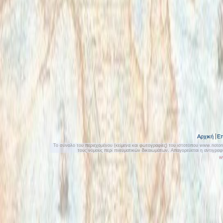
Αρχική
Επ
Το σύνολο του περιεχομένου (κείμενα και φωτογραφίες) του ιστοτόπου www.notonly
τους νόμους περί πνευματικών δικαιωμάτων. Απαγορεύεται η αντιγρα
w