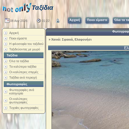
Ταξίδια
Αρχική
Ποιοι είμαστε
Όλα τα τα
08 Αυγ 2026
01:22
Φωτογραφί
Αρχική
Ποιοι είμαστε
»
Χανιά: Σφακιά, Ελαφονήσι
Η φιλοσοφία του ταξιδιού
Ελ
Ταξιδεύοντας με μωρό
Ταξίδια
Όλα τα ταξίδια
Τα καλύτερα ταξίδια
Οι καλύτερες στιγμές
Ταξίδια ανά περιοχή
Φωτογραφίες
Φωτογραφίες ανά
κατηγορία
Οι καλύτερες
φωτογραφίες
Τυχαίες φωτογραφίες