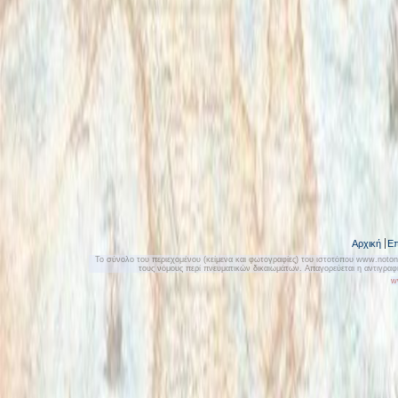
Αρχική
Επ
Το σύνολο του περιεχομένου (κείμενα και φωτογραφίες) του ιστοτόπου www.notonly
τους νόμους περί πνευματικών δικαιωμάτων. Απαγορεύεται η αντιγρα
w