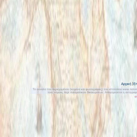
Αρχική
Επ
Το σύνολο του περιεχομένου (κείμενα και φωτογραφίες) του ιστοτόπου www.notonly
τους νόμους περί πνευματικών δικαιωμάτων. Απαγορεύεται η αντιγρα
w