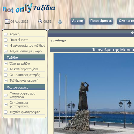
Ταξίδια
Αρχική
Ποιοι είμαστε
Όλα τα τα
06 Αυγ 2026
09:51
Φ
Αρχική
Ποιοι είμαστε
»
Σπέτσες
Η φιλοσοφία του ταξιδιού
Το άγαλμα της Μπουμ
Ταξιδεύοντας με μωρό
Ταξίδια
Όλα τα ταξίδια
Τα καλύτερα ταξίδια
Οι καλύτερες στιγμές
Ταξίδια ανά περιοχή
Φωτογραφίες
Φωτογραφίες ανά
κατηγορία
Οι καλύτερες
φωτογραφίες
Τυχαίες φωτογραφίες