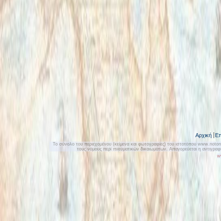
Αρχική
Επ
Το σύνολο του περιεχομένου (κείμενα και φωτογραφίες) του ιστοτόπου www.notonly
τους νόμους περί πνευματικών δικαιωμάτων. Απαγορεύεται η αντιγρα
w