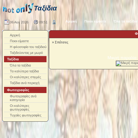
Ταξίδια
Αρχική
Ποιοι είμαστε
Όλα τα ταξίδια
06 Αυγ 2026
09:51
Φ
Αρχική
Ποιοι είμαστε
»
Σπέτσες
Η φιλοσοφία του ταξιδιού
Ταξιδεύοντας με μωρό
Μικρή παραλία
Ταξίδια
Όλα τα ταξίδια
Τα καλύτερα ταξίδια
Οι καλύτερες στιγμές
Ταξίδια ανά περιοχή
Φωτογραφίες
Φωτογραφίες ανά
κατηγορία
Οι καλύτερες
φωτογραφίες
Τυχαίες φωτογραφίες