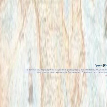
Αρχική
Επ
Το σύνολο του περιεχομένου (κείμενα και φωτογραφίες) του ιστοτόπου www.notonly
τους νόμους περί πνευματικών δικαιωμάτων. Απαγορεύεται η αντιγρα
w