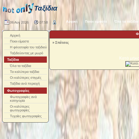
Ταξίδια
Αρχική
Ποιοι είμαστε
Όλα τα ταξίδια
06 Αυγ 2026
07:58
Φ
Αρχική
Ποιοι είμαστε
»
Σπέτσες
Η φιλοσοφία του ταξιδιού
Ταξιδεύοντας με μωρό
Κατά μήκ
Ταξίδια
Όλα τα ταξίδια
Τα καλύτερα ταξίδια
Οι καλύτερες στιγμές
Ταξίδια ανά περιοχή
Φωτογραφίες
Φωτογραφίες ανά
κατηγορία
Οι καλύτερες
φωτογραφίες
Τυχαίες φωτογραφίες