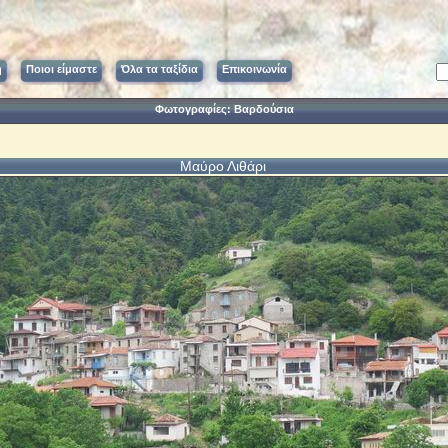
ή
Ποιοι είμαστε
Όλα τα ταξίδια
Επικοινωνία
Φωτογραφίες: Βαρδούσια
Μαύρο Λιθάρι