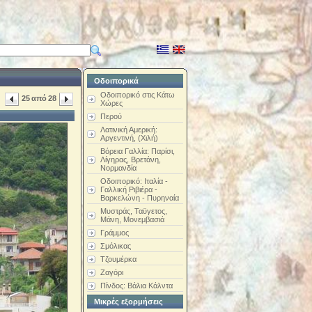
Οδοιπορικά
Οδοιπορικό στις Κάτω
25
από
28
Χώρες
Περού
Λατινική Αμερική:
Αργεντινή, (Χιλή)
Βόρεια Γαλλία: Παρίσι,
Λίγηρας, Βρετάνη,
Νορμανδία
Οδοιπορικό: Ιταλία -
Γαλλική Ριβιέρα -
Βαρκελώνη - Πυρηναία
Μυστράς, Ταϋγετος,
Μάνη, Μονεμβασιά
Γράμμος
Σμόλικας
Τζουμέρκα
Ζαγόρι
Πίνδος: Βάλια Κάλντα
Μικρές εξορμήσεις