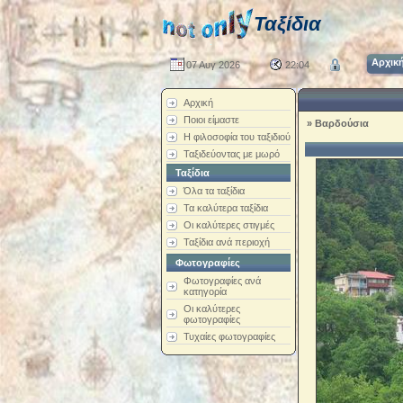
Ταξίδια
Αρχικ
07 Αυγ 2026
22:04
Αρχική
Ποιοι είμαστε
»
Βαρδούσια
Η φιλοσοφία του ταξιδιού
Ταξιδεύοντας με μωρό
Ταξίδια
Όλα τα ταξίδια
Τα καλύτερα ταξίδια
Οι καλύτερες στιγμές
Ταξίδια ανά περιοχή
Φωτογραφίες
Φωτογραφίες ανά
κατηγορία
Οι καλύτερες
φωτογραφίες
Τυχαίες φωτογραφίες