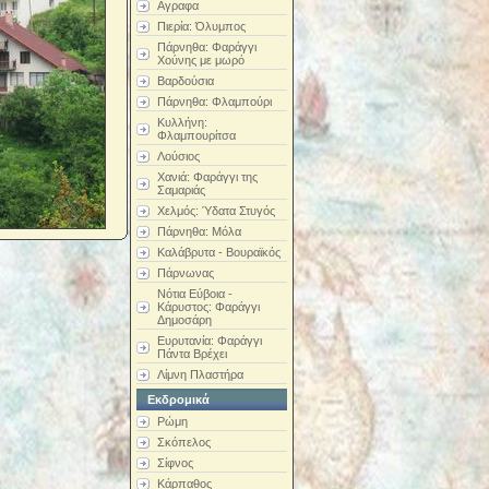
Αγραφα
Πιερία: Όλυμπος
Πάρνηθα: Φαράγγι
Χούνης με μωρό
Βαρδούσια
Πάρνηθα: Φλαμπούρι
Κυλλήνη:
Φλαμπουρίτσα
Λούσιος
Χανιά: Φαράγγι της
Σαμαριάς
Χελμός: Ύδατα Στυγός
Πάρνηθα: Μόλα
Καλάβρυτα - Βουραϊκός
Πάρνωνας
Νότια Εύβοια -
Κάρυστος: Φαράγγι
Δημοσάρη
Ευρυτανία: Φαράγγι
Πάντα Βρέχει
Λίμνη Πλαστήρα
Εκδρομικά
Ρώμη
Σκόπελος
Σίφνος
Κάρπαθος