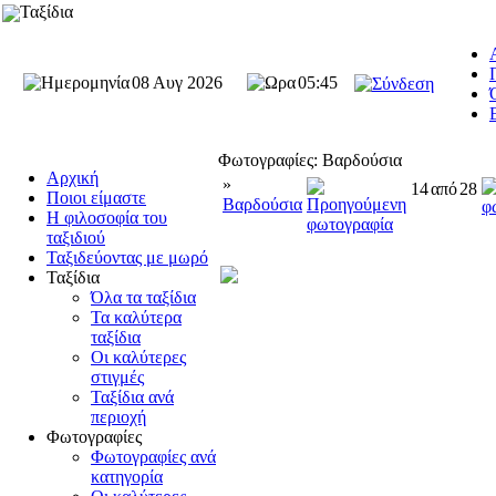
Ταξίδια
08 Αυγ 2026
05:45
Φωτογραφίες: Βαρδούσια
Αρχική
»
14
από
28
Ποιοι είμαστε
Βαρδούσια
Η φιλοσοφία του
ταξιδιού
Ταξιδεύοντας με μωρό
Ταξίδια
Όλα τα ταξίδια
Τα καλύτερα
ταξίδια
Οι καλύτερες
στιγμές
Ταξίδια ανά
περιοχή
Φωτογραφίες
Φωτογραφίες ανά
κατηγορία