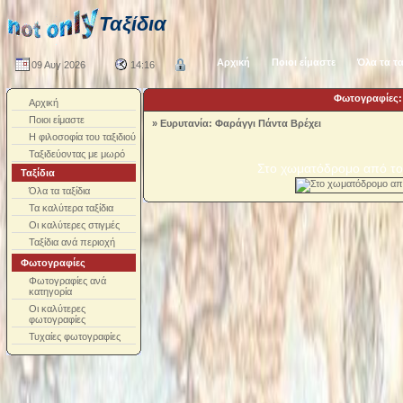
Ταξίδια
Αρχική
Ποιοι είμαστε
Όλα τα τα
09 Αυγ 2026
14:16
Φωτογραφίες: 
Αρχική
Ποιοι είμαστε
»
Ευρυτανία: Φαράγγι Πάντα Βρέχει
Η φιλοσοφία του ταξιδιού
Ταξιδεύοντας με μωρό
Στο χωματόδρομο από το
Ταξίδια
Όλα τα ταξίδια
Τα καλύτερα ταξίδια
Οι καλύτερες στιγμές
Ταξίδια ανά περιοχή
Φωτογραφίες
Φωτογραφίες ανά
κατηγορία
Οι καλύτερες
φωτογραφίες
Τυχαίες φωτογραφίες