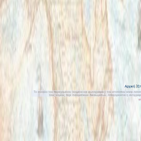
Αρχική
Επ
Το σύνολο του περιεχομένου (κείμενα και φωτογραφίες) του ιστοτόπου www.notonly
τους νόμους περί πνευματικών δικαιωμάτων. Απαγορεύεται η αντιγρα
w