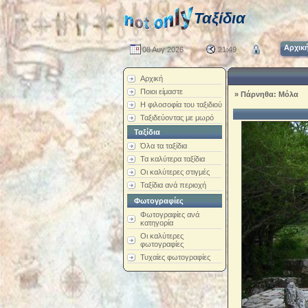
Ταξίδια
Αρχικ
08 Αυγ 2026
21:49
Αρχική
Ποιοι είμαστε
»
Πάρνηθα: Μόλα
Η φιλοσοφία του ταξιδιού
Ταξιδεύοντας με μωρό
Ταξίδια
Όλα τα ταξίδια
Τα καλύτερα ταξίδια
Οι καλύτερες στιγμές
Ταξίδια ανά περιοχή
Φωτογραφίες
Φωτογραφίες ανά
κατηγορία
Οι καλύτερες
φωτογραφίες
Τυχαίες φωτογραφίες