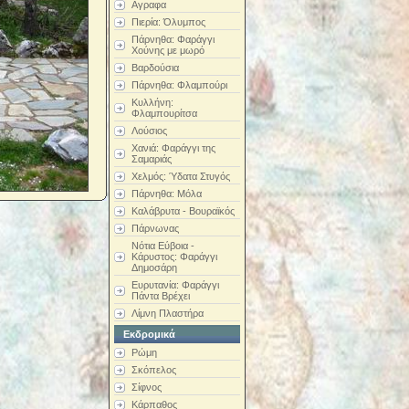
Αγραφα
Πιερία: Όλυμπος
Πάρνηθα: Φαράγγι
Χούνης με μωρό
Βαρδούσια
Πάρνηθα: Φλαμπούρι
Κυλλήνη:
Φλαμπουρίτσα
Λούσιος
Χανιά: Φαράγγι της
Σαμαριάς
Χελμός: Ύδατα Στυγός
Πάρνηθα: Μόλα
Καλάβρυτα - Βουραϊκός
Πάρνωνας
Νότια Εύβοια -
Κάρυστος: Φαράγγι
Δημοσάρη
Ευρυτανία: Φαράγγι
Πάντα Βρέχει
Λίμνη Πλαστήρα
Εκδρομικά
Ρώμη
Σκόπελος
Σίφνος
Κάρπαθος