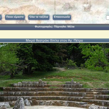
ή
Ποιοι είμαστε
Όλα τα ταξίδια
Επικοινωνία
Φωτογραφίες: Πάρνηθα: Μόλα
Μικρό θεατράκι δίπλα στον Αγ. Πέτρο