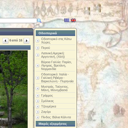
Οδοιπορικά
Οδοιπορικό στις Κάτω
6
από
16
Χώρες
Περού
Λατινική Αμερική:
Αργεντινή, (Χιλή)
Βόρεια Γαλλία: Παρίσι,
Λίγηρας, Βρετάνη,
Νορμανδία
Οδοιπορικό: Ιταλία -
Γαλλική Ριβιέρα -
Βαρκελώνη - Πυρηναία
Μυστράς, Ταϋγετος,
Μάνη, Μονεμβασιά
Γράμμος
Σμόλικας
Τζουμέρκα
Ζαγόρι
Πίνδος: Βάλια Κάλντα
Μικρές εξορμήσεις