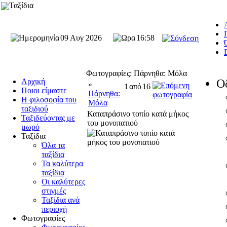
Ταξίδια
09 Αυγ 2026
16:58
Φωτογραφίες: Πάρνηθα: Μόλα
Αρχική
Ο
»
1
από
16
Ποιοι είμαστε
Πάρνηθα:
Η φιλοσοφία του
Μόλα
ταξιδιού
Καταπράσινο τοπίο κατά μήκος
Ταξιδεύοντας με
του μονοπατιού
μωρό
Ταξίδια
Όλα τα
ταξίδια
Τα καλύτερα
ταξίδια
Οι καλύτερες
στιγμές
Ταξίδια ανά
περιοχή
Φωτογραφίες