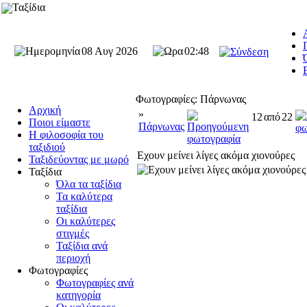
Ταξίδια
08 Αυγ 2026
02:48
Φωτογραφίες: Πάρνωνας
Αρχική
»
12
από
22
Ποιοι είμαστε
Πάρνωνας
Η φιλοσοφία του
ταξιδιού
Εχουν μείνει λίγες ακόμα χιονούρες
Ταξιδεύοντας με μωρό
Ταξίδια
Όλα τα ταξίδια
Τα καλύτερα
ταξίδια
Οι καλύτερες
στιγμές
Ταξίδια ανά
περιοχή
Φωτογραφίες
Φωτογραφίες ανά
κατηγορία