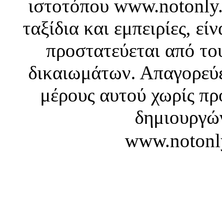
ιστοτόπου www.notonly.
ταξίδια και εμπειρίες, ε
προστατεύεται από το
δικαιωμάτων. Απαγορεύε
μέρους αυτού χωρίς πρ
δημιουργών
www.notonl