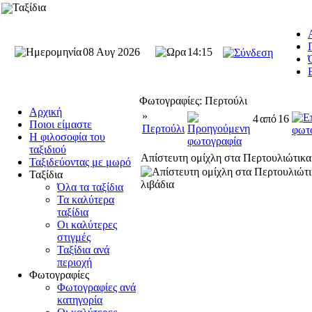
Ταξίδια
08 Αυγ 2026
14:15
Φωτογραφίες: Περτούλι
Αρχική
»
4
από
16
Ποιοι είμαστε
Περτούλι
Η φιλοσοφία του
ταξιδιού
Απίστευτη ομίχλη στα Περτουλιώτικα
Ταξιδεύοντας με μωρό
Ταξίδια
Όλα τα ταξίδια
Τα καλύτερα
ταξίδια
Οι καλύτερες
στιγμές
Ταξίδια ανά
περιοχή
Φωτογραφίες
Φωτογραφίες ανά
κατηγορία