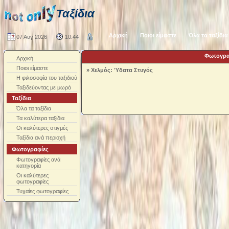
Ταξίδια
Αρχική
Ποιοι είμαστε
Όλα τα ταξίδια
07 Αυγ 2026
10:44
Φωτογρα
Αρχική
Ποιοι είμαστε
»
Χελμός: Ύδατα Στυγός
Η φιλοσοφία του ταξιδιού
Ταξιδεύοντας με μωρό
Ταξίδια
Όλα τα ταξίδια
Τα καλύτερα ταξίδια
Οι καλύτερες στιγμές
Ταξίδια ανά περιοχή
Φωτογραφίες
Φωτογραφίες ανά
κατηγορία
Οι καλύτερες
φωτογραφίες
Τυχαίες φωτογραφίες