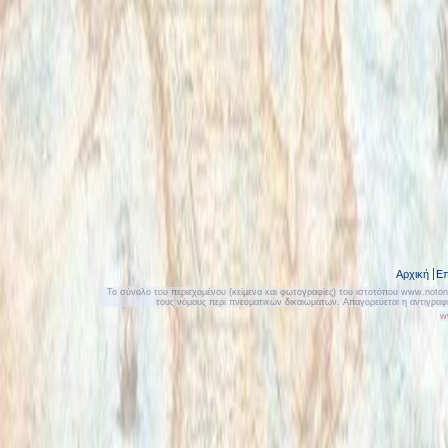
Αρχική
Επ
Το σύνολο του περιεχομένου (κείμενα και φωτογραφίες) του ιστοτόπου www.notonly
τους νόμους περί πνευματικών δικαιωμάτων. Απαγορεύεται η αντιγρα
w