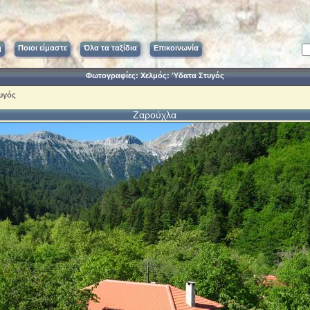
ή
Ποιοι είμαστε
Όλα τα ταξίδια
Επικοινωνία
Φωτογραφίες: Χελμός: Ύδατα Στυγός
υγός
Ζαρούχλα