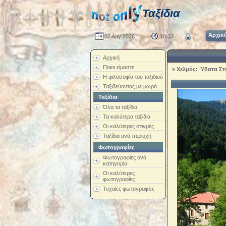
Ταξίδια
Αρχικ
07 Αυγ 2026
10:33
Αρχική
Ποιοι είμαστε
»
Χελμός: Ύδατα Στ
Η φιλοσοφία του ταξιδιού
Ταξιδεύοντας με μωρό
Ταξίδια
Όλα τα ταξίδια
Τα καλύτερα ταξίδια
Οι καλύτερες στιγμές
Ταξίδια ανά περιοχή
Φωτογραφίες
Φωτογραφίες ανά
κατηγορία
Οι καλύτερες
φωτογραφίες
Τυχαίες φωτογραφίες