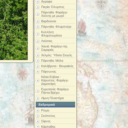
Αγραφα
Πιερία: Όλυμπος
Πάρνηθα: Φαράγγι
Χούνης με μωρό
Βαρδούσια
Πάρνηθα: Φλαμπούρι
Κυλλήνη:
Φλαμπουρίτσα
Λούσιος
Χανιά: Φαράγγι της
Σαμαριάς
Χελμός: Ύδατα Στυγός
Πάρνηθα: Μόλα
Καλάβρυτα - Βουραϊκός
Πάρνωνας
Νότια Εύβοια -
Κάρυστος: Φαράγγι
Δημοσάρη
Ευρυτανία: Φαράγγι
Πάντα Βρέχει
Λίμνη Πλαστήρα
Εκδρομικά
Ρώμη
Σκόπελος
Σίφνος
Κάρπαθος