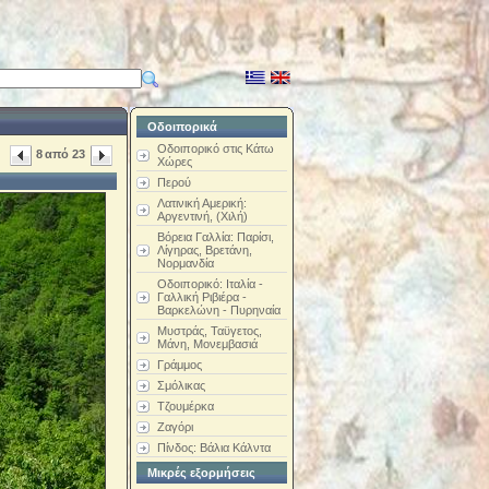
Οδοιπορικά
Οδοιπορικό στις Κάτω
8
από
23
Χώρες
Περού
Λατινική Αμερική:
Αργεντινή, (Χιλή)
Βόρεια Γαλλία: Παρίσι,
Λίγηρας, Βρετάνη,
Νορμανδία
Οδοιπορικό: Ιταλία -
Γαλλική Ριβιέρα -
Βαρκελώνη - Πυρηναία
Μυστράς, Ταϋγετος,
Μάνη, Μονεμβασιά
Γράμμος
Σμόλικας
Τζουμέρκα
Ζαγόρι
Πίνδος: Βάλια Κάλντα
Μικρές εξορμήσεις