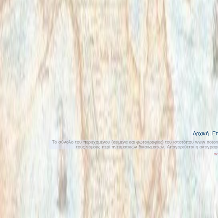
Αρχική
Επ
Το σύνολο του περιεχομένου (κείμενα και φωτογραφίες) του ιστοτόπου www.notonly
τους νόμους περί πνευματικών δικαιωμάτων. Απαγορεύεται η αντιγρα
w