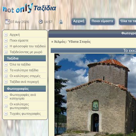
Ταξίδια
Αρχική
Ποιοι είμαστε
Όλα τα τα
07 Αυγ 2026
14:57
Φωτογρα
Αρχική
Ποιοι είμαστε
»
Χελμός: Ύδατα Στυγός
Η φιλοσοφία του ταξιδιού
Το εκκ
Ταξιδεύοντας με μωρό
Ταξίδια
Όλα τα ταξίδια
Τα καλύτερα ταξίδια
Οι καλύτερες στιγμές
Ταξίδια ανά περιοχή
Φωτογραφίες
Φωτογραφίες ανά
κατηγορία
Οι καλύτερες
φωτογραφίες
Τυχαίες φωτογραφίες