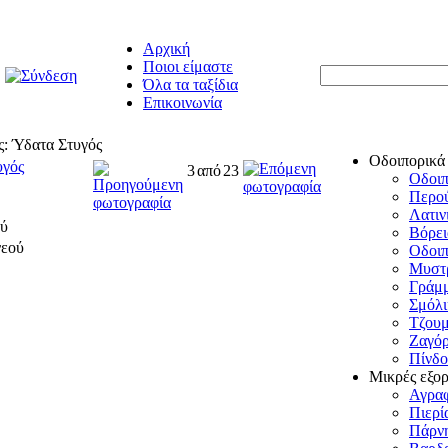
Αρχική
Ποιοι είμαστε
Όλα τα ταξίδια
Επικοινωνία
: Ύδατα Στυγός
Οδοιπορικά
υγός
3
από
23
Οδοιπ
Περο
Λατιν
ού
Βόρει
Οδοιπ
Μυστρ
Γράμ
Σμόλι
Τζου
Ζαγόρ
Πίνδο
Μικρές εξο
Αγρα
Πιερί
Πάρνη