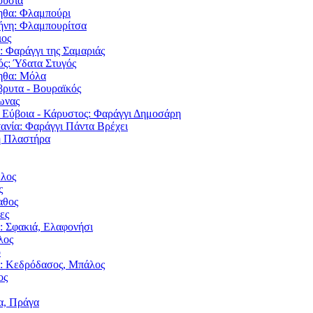
ούσια
θα: Φλαμπούρι
νη: Φλαμπουρίτσα
ιος
: Φαράγγι της Σαμαριάς
ς: Ύδατα Στυγός
ηθα: Μόλα
ρυτα - Βουραϊκός
ωνας
 Εύβοια - Κάρυστος: Φαράγγι Δημοσάρη
ανία: Φαράγγι Πάντα Βρέχει
η Πλαστήρα
λος
ς
αθος
ες
: Σφακιά, Ελαφονήσι
λος
ο
: Κεδρόδασος, Μπάλος
ος
α, Πράγα