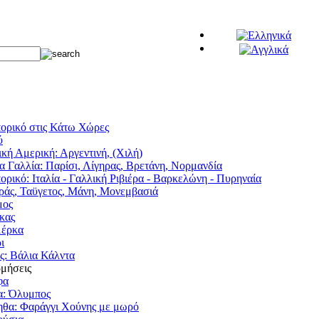
ορικό στις Κάτω Χώρες
ύ
ική Αμερική: Αργεντινή, (Χιλή)
α Γαλλία: Παρίσι, Λίγηρας, Βρετάνη, Νορμανδία
ορικό: Ιταλία - Γαλλική Ριβιέρα - Βαρκελώνη - Πυρηναία
άς, Ταϋγετος, Μάνη, Μονεμβασιά
μος
κας
μέρκα
ι
ς: Βάλια Κάλντα
ρμήσεις
φα
α: Όλυμπος
θα: Φαράγγι Χούνης με μωρό