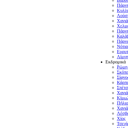
Βαρδ
Πάρνη
Κυλλή
Λούσ
Χανιά
Χελμό
Πάρν
Καλάβ
Πάρν
Νότια
Ευρυτ
Λίμν
Εκδρομικά
Ρώμη
Σκόπε
Σίφνο
Κάρπ
Σπέτσ
Χανιά
Κίμω
Πήλι
Χανιά
Λέσβ
Χίος
Τσεχί