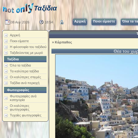
Ταξίδια
Αρχική
Ποιοι είμαστε
Όλα τα τα
08 Αυγ 2026
18:54
Αρχική
Ποιοι είμαστε
»
Κάρπαθος
Η φιλοσοφία του ταξιδιού
Θέα του χω
Ταξιδεύοντας με μωρό
Ταξίδια
Όλα τα ταξίδια
Τα καλύτερα ταξίδια
Οι καλύτερες στιγμές
Ταξίδια ανά περιοχή
Φωτογραφίες
Φωτογραφίες ανά
κατηγορία
Οι καλύτερες
φωτογραφίες
Τυχαίες φωτογραφίες