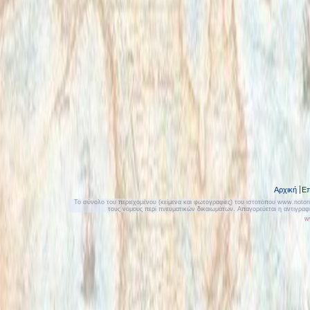
Αρχική
Επ
Το σύνολο του περιεχομένου (κείμενα και φωτογραφίες) του ιστοτόπου www.notonly
τους νόμους περί πνευματικών δικαιωμάτων. Απαγορεύεται η αντιγρα
w