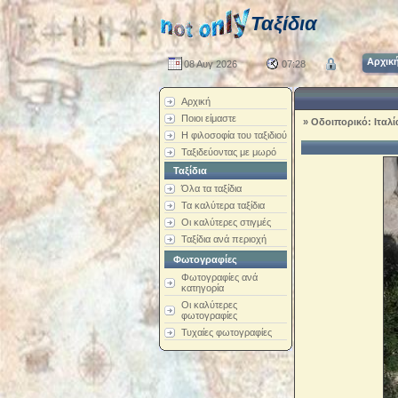
Ταξίδια
Αρχικ
08 Αυγ 2026
07:28
Αρχική
Ποιοι είμαστε
»
Οδοιπορικό: Ιταλί
Η φιλοσοφία του ταξιδιού
Ταξιδεύοντας με μωρό
Ταξίδια
Όλα τα ταξίδια
Τα καλύτερα ταξίδια
Οι καλύτερες στιγμές
Ταξίδια ανά περιοχή
Φωτογραφίες
Φωτογραφίες ανά
κατηγορία
Οι καλύτερες
φωτογραφίες
Τυχαίες φωτογραφίες