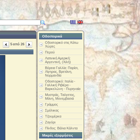
Οδοιπορικά
Οδοιπορικό στις Κάτω
5
από
26
Χώρες
Περού
Λατινική Αμερική:
Αργεντινή, (Χιλή)
Βόρεια Γαλλία: Παρίσι,
Λίγηρας, Βρετάνη,
Νορμανδία
Οδοιπορικό: Ιταλία -
Γαλλική Ριβιέρα -
Βαρκελώνη - Πυρηναία
Μυστράς, Ταϋγετος,
Μάνη, Μονεμβασιά
Γράμμος
Σμόλικας
Τζουμέρκα
Ζαγόρι
Πίνδος: Βάλια Κάλντα
Μικρές εξορμήσεις