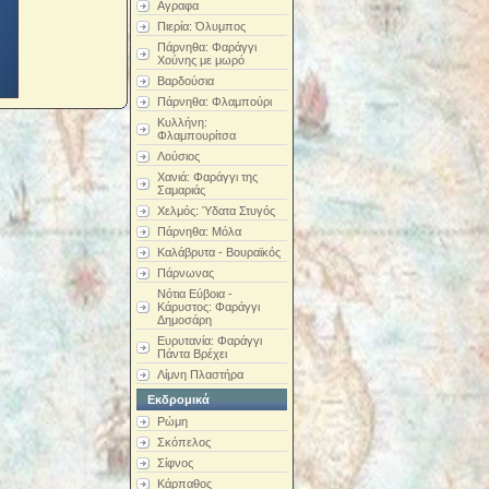
Αγραφα
Πιερία: Όλυμπος
Πάρνηθα: Φαράγγι
Χούνης με μωρό
Βαρδούσια
Πάρνηθα: Φλαμπούρι
Κυλλήνη:
Φλαμπουρίτσα
Λούσιος
Χανιά: Φαράγγι της
Σαμαριάς
Χελμός: Ύδατα Στυγός
Πάρνηθα: Μόλα
Καλάβρυτα - Βουραϊκός
Πάρνωνας
Νότια Εύβοια -
Κάρυστος: Φαράγγι
Δημοσάρη
Ευρυτανία: Φαράγγι
Πάντα Βρέχει
Λίμνη Πλαστήρα
Εκδρομικά
Ρώμη
Σκόπελος
Σίφνος
Κάρπαθος