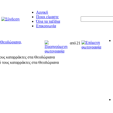
Αρχική
Ποιοι είμαστε
Όλα τα ταξίδια
Επικοινωνία
 Θεοδώριανα,
από
21
ους καταρράκτες στα Θεοδώριανα