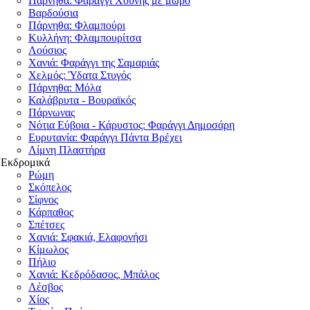
Πάρνηθα: Φαράγγι Χούνης με μωρό
Βαρδούσια
Πάρνηθα: Φλαμπούρι
Κυλλήνη: Φλαμπουρίτσα
Λούσιος
Χανιά: Φαράγγι της Σαμαριάς
Χελμός: Ύδατα Στυγός
Πάρνηθα: Μόλα
Καλάβρυτα - Βουραϊκός
Πάρνωνας
Νότια Εύβοια - Κάρυστος: Φαράγγι Δημοσάρη
Ευρυτανία: Φαράγγι Πάντα Βρέχει
Λίμνη Πλαστήρα
Εκδρομικά
Ρώμη
Σκόπελος
Σίφνος
Κάρπαθος
Σπέτσες
Χανιά: Σφακιά, Ελαφονήσι
Κίμωλος
Πήλιο
Χανιά: Κεδρόδασος, Μπάλος
Λέσβος
Χίος