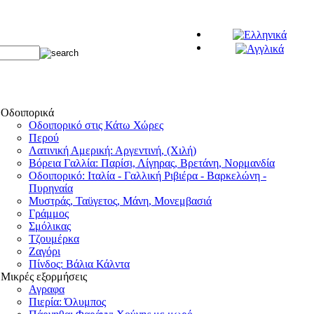
Οδοιπορικά
Οδοιπορικό στις Κάτω Χώρες
Περού
Λατινική Αμερική: Αργεντινή, (Χιλή)
Βόρεια Γαλλία: Παρίσι, Λίγηρας, Βρετάνη, Νορμανδία
Οδοιπορικό: Ιταλία - Γαλλική Ριβιέρα - Βαρκελώνη -
Πυρηναία
Μυστράς, Ταϋγετος, Μάνη, Μονεμβασιά
Γράμμος
Σμόλικας
Τζουμέρκα
Ζαγόρι
Πίνδος: Βάλια Κάλντα
Μικρές εξορμήσεις
Αγραφα
Πιερία: Όλυμπος