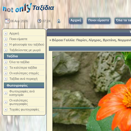
Ταξίδια
Αρχική
Ποιοι είμαστε
Όλα τα τα
06 Αυγ 2026
07:24
Αρχική
Ποιοι είμαστε
»
Βόρεια Γαλλία: Παρίσι, Λίγηρας, Βρετάνη, Νορμαν
Η φιλοσοφία του ταξιδιού
Ταξιδεύοντας με μωρό
Ταξίδια
Όλα τα ταξίδια
Τα καλύτερα ταξίδια
Οι καλύτερες στιγμές
Ταξίδια ανά περιοχή
Φωτογραφίες
Φωτογραφίες ανά
κατηγορία
Οι καλύτερες
φωτογραφίες
Τυχαίες φωτογραφίες