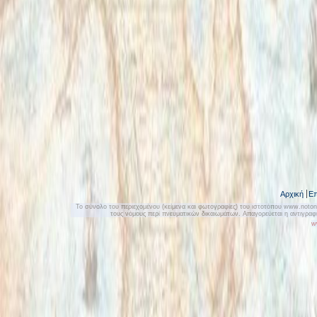
Αρχική
Επ
Το σύνολο του περιεχομένου (κείμενα και φωτογραφίες) του ιστοτόπου www.notonly
τους νόμους περί πνευματικών δικαιωμάτων. Απαγορεύεται η αντιγρα
w