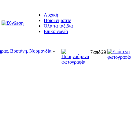
Αρχική
Ποιοι είμαστε
Όλα τα ταξίδια
Επικοινωνία
ηρας, Βρετάνη, Νορμανδία
»
7
από
29