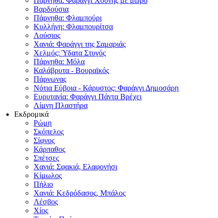
Πάρνηθα: Φαράγγι Χούνης με μωρό
Βαρδούσια
Πάρνηθα: Φλαμπούρι
Κυλλήνη: Φλαμπουρίτσα
Λούσιος
Χανιά: Φαράγγι της Σαμαριάς
Χελμός: Ύδατα Στυγός
Πάρνηθα: Μόλα
Καλάβρυτα - Βουραϊκός
Πάρνωνας
Νότια Εύβοια - Κάρυστος: Φαράγγι Δημοσάρη
Ευρυτανία: Φαράγγι Πάντα Βρέχει
Λίμνη Πλαστήρα
Εκδρομικά
Ρώμη
Σκόπελος
Σίφνος
Κάρπαθος
Σπέτσες
Χανιά: Σφακιά, Ελαφονήσι
Κίμωλος
Πήλιο
Χανιά: Κεδρόδασος, Μπάλος
Λέσβος
Χίος