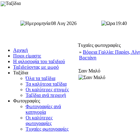
Ταξίδια
08 Αυγ 2026
19:40
Τυχαίες φωτογραφίες
Αρχική
»
Βόρεια Γαλλία: Παρίσι, Λίγ
Ποιοι είμαστε
Βρετάνη
Η φιλοσοφία του ταξιδιού
Ταξιδεύοντας με μωρό
Σαιν Μαλό
Ταξίδια
Όλα τα ταξίδια
Τα καλύτερα ταξίδια
Οι καλύτερες στιγμές
Ταξίδια ανά περιοχή
Φωτογραφίες
Φωτογραφίες ανά
κατηγορία
Οι καλύτερες
φωτογραφίες
Τυχαίες φωτογραφίες