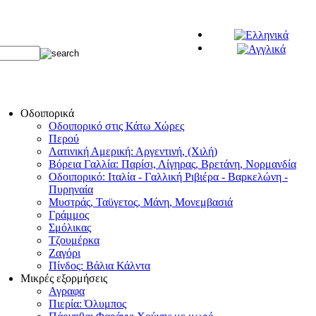
Οδοιπορικά
Οδοιπορικό στις Κάτω Χώρες
Περού
Λατινική Αμερική: Αργεντινή, (Χιλή)
Βόρεια Γαλλία: Παρίσι, Λίγηρας, Βρετάνη, Νορμανδία
Οδοιπορικό: Ιταλία - Γαλλική Ριβιέρα - Βαρκελώνη -
Πυρηναία
Μυστράς, Ταϋγετος, Μάνη, Μονεμβασιά
Γράμμος
Σμόλικας
Τζουμέρκα
Ζαγόρι
Πίνδος: Βάλια Κάλντα
Μικρές εξορμήσεις
Αγραφα
Πιερία: Όλυμπος