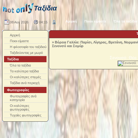
Ταξίδια
Αρχική
Ποιοι είμαστε
Όλα τα ταξίδια
08 Αυγ 2026
04:15
Αρχική
Ποιοι είμαστε
»
Βόρεια Γαλλία: Παρίσι, Λίγηρας, Βρετάνη, Νορμαν
Σενονσό και Σομύρ
Η φιλοσοφία του ταξιδιού
Ταξιδεύοντας με μωρό
Σενονσό: Θέα
Ταξίδια
Όλα τα ταξίδια
Τα καλύτερα ταξίδια
Οι καλύτερες στιγμές
Ταξίδια ανά περιοχή
Φωτογραφίες
Φωτογραφίες ανά
κατηγορία
Οι καλύτερες
φωτογραφίες
Τυχαίες φωτογραφίες