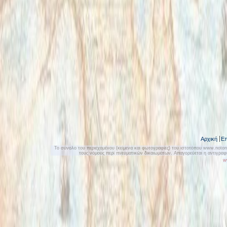
Αρχική
Επ
Το σύνολο του περιεχομένου (κείμενα και φωτογραφίες) του ιστοτόπου www.notonly
τους νόμους περί πνευματικών δικαιωμάτων. Απαγορεύεται η αντιγρα
w