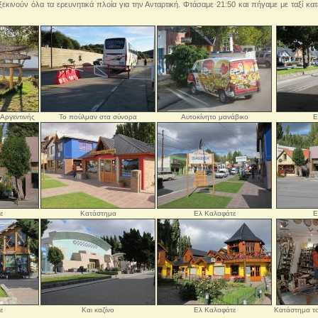
κινούν όλα τα ερευνητικά πλοία για την Ανταρτική. Φτάσαμε 21:50 και πήγαμε με ταξί κα
Αργεντινής
Το πούλμαν στα σύνορα
Αυτοκίνητο μανάβικο
Ε
ε
Κατάστημα
Ελ Καλαφάτε
Ε
ε
Και καζίνο
Ελ Καλαφάτε
Κατάστημα το