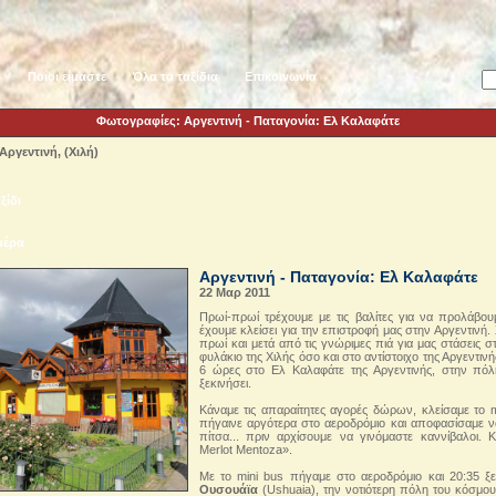
ή
Ποιοι είμαστε
Όλα τα ταξίδια
Επικοινωνία
Φωτογραφίες: Αργεντινή - Παταγονία: Ελ Καλαφάτε
Αργεντινή, (Χιλή)
ξίδι
μέρα
Αργεντινή - Παταγονία: Ελ Καλαφάτε
22 Μαρ 2011
Πρωί-πρωί τρέχουμε με τις βαλίτες για να προλάβο
έχουμε κλείσει για την επιστροφή μας στην Αργεντινή.
πρωί και μετά από τις γνώριμες πιά για μας στάσεις 
φυλάκιο της Χιλής όσο και στο αντίστοιχο της Αργεντιν
6 ώρες στο Ελ Καλαφάτε της Αργεντινής, στην πό
ξεκινήσει.
Kάναμε τις απαραίτητες αγορές δώρων, κλείσαμε το 
πήγαινε αργότερα στο αεροδρόμιο και αποφασίσαμε ν
πίτσα... πριν αρχίσουμε να γινόμαστε καννίβαλοι. Κ
Merlot Mentoza».
Με το mini bus πήγαμε στο αεροδρόμιο και 20:35 ξ
Ουσουάϊα
(Ushuaia), την νοτιότερη πόλη του κόσμου