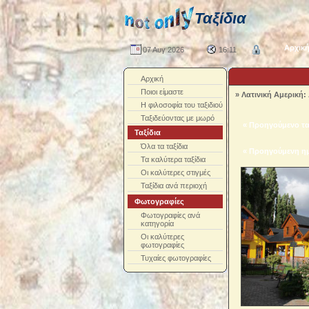
Ταξίδια
Αρχικ
07 Αυγ 2026
16:11
Αρχική
Ποιοι είμαστε
»
Λατινική Αμερική: 
Η φιλοσοφία του ταξιδιού
Ταξιδεύοντας με μωρό
« Προηγούμενο τα
Ταξίδια
Όλα τα ταξίδια
« Προηγούμενη η
Τα καλύτερα ταξίδια
Οι καλύτερες στιγμές
Ταξίδια ανά περιοχή
Φωτογραφίες
Φωτογραφίες ανά
κατηγορία
Οι καλύτερες
φωτογραφίες
Τυχαίες φωτογραφίες