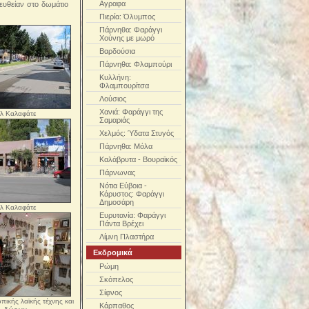
Αγραφα
τευθείαν στο δωμάτιο
Πιερία: Όλυμπος
Πάρνηθα: Φαράγγι
Χούνης με μωρό
Βαρδούσια
Πάρνηθα: Φλαμπούρι
Κυλλήνη:
Φλαμπουρίτσα
Λούσιος
Χανιά: Φαράγγι της
λ Καλαφάτε
Σαμαριάς
Χελμός: Ύδατα Στυγός
Πάρνηθα: Μόλα
Καλάβρυτα - Βουραϊκός
Πάρνωνας
Νότια Εύβοια -
Κάρυστος: Φαράγγι
Δημοσάρη
λ Καλαφάτε
Ευρυτανία: Φαράγγι
Πάντα Βρέχει
Λίμνη Πλαστήρα
Εκδρομικά
Ρώμη
Σκόπελος
Σίφνος
πικής λαϊκής τέχνης και
Κάρπαθος