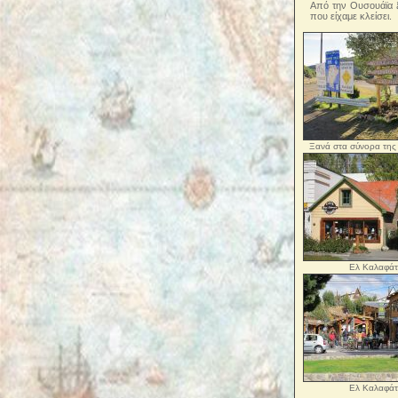
Από την Ουσουάϊα ξε
που είχαμε κλείσει.
Ξανά στα σύνορα της 
Ελ Καλαφάτ
Ελ Καλαφάτ