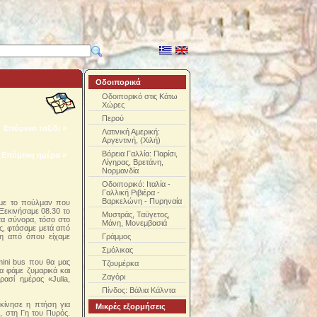
Οδοιπορικά
Οδοιπορικό στις Κάτω
Χώρες
Περού
Επόμενο ταξίδι »
Λατινική Αμερική:
Αργεντινή, (Χιλή)
Βόρεια Γαλλία: Παρίσι,
Επόμενη ημέρα »
Λίγηρας, Βρετάνη,
Νορμανδία
Οδοιπορικό: Ιταλία -
Γαλλική Ριβιέρα -
Βαρκελώνη - Πυρηναία
υμε το πούλμαν που
 Ξεκινήσαμε 08.30 το
Μυστράς, Ταϋγετος,
στα σύνορα, τόσο στο
Μάνη, Μονεμβασιά
ής, φτάσαμε μετά από
λη από όπου είχαμε
Γράμμος
Σμόλικας
mini bus που θα μας
Τζουμέρκα
α φάμε ζυμαρικά και
Ζαγόρι
ρασί ημέρας «Julia,
Πίνδος: Βάλια Κάλντα
εκίνησε η πτήση για
Μικρές εξορμήσεις
, στη Γη του Πυρός.