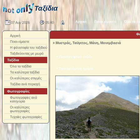
Ταξίδια
Αρχική
Ποιοι είμαστε
Όλα τα τα
07 Αυγ 2026
05:40
Φ
Αρχική
Ποιοι είμαστε
»
Μυστράς, Ταϋγετος, Μάνη, Μονεμβασιά
Η φιλοσοφία του ταξιδιού
Ταξιδεύοντας με μωρό
« Προηγούμενο ταξίδι
Ταξίδια
Όλα τα ταξίδια
« Προηγούμενη ημέρα
Τα καλύτερα ταξίδια
Οι καλύτερες στιγμές
Ταξίδια ανά περιοχή
Φωτογραφίες
Φωτογραφίες ανά
κατηγορία
Οι καλύτερες
φωτογραφίες
Τυχαίες φωτογραφίες