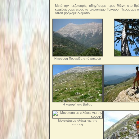
Μετά την πεζοπορία, οδηγήσαμε προς
Μάνη
στο δρό
κατεβαίνουμε προς το ακρωτήριο Ταίναρο. Περάσαμε 
όπου βρήκαμε δωμάτιο.
Η κορυφή Πυραμίδα από μακρυά
Η κορυφή στο βάθος
Μονοπάτι με πλάκες για την
κορυφή