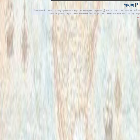
Αρχική
Επ
Το σύνολο του περιεχομένου (κείμενα και φωτογραφίες) του ιστοτόπου www.notonly
τους νόμους περί πνευματικών δικαιωμάτων. Απαγορεύεται η αντιγρα
w