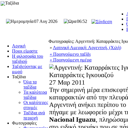
Ταξίδια
07 Αυγ 2026
06:52
Φωτογραφίες: Αργεντινή: Καταρράκτες Ιγ
Αρχική
»
Λατινική Αμερική: Αργεντινή, (Χιλή)
Ποιοι είμαστε
« Προηγούμενο ταξίδι
Η φιλοσοφία του
« Προηγούμενη ημέρα
ταξιδιού
Ταξιδεύοντας με
μωρό
Καταρράκτες Ιγκουαζού
Ταξίδια
27 Μαρ 2011
Όλα τα
ταξίδια
Την σημερινή μέρα επισκεφτ
Τα καλύτερα
καταρρακτών από την πλευρά 
ταξίδια
Οι καλύτερες
Αργεντινή ανήκει περίπου το
στιγμές
πήγαμε με λεωφορείο μέχρι 
Ταξίδια ανά
περιοχή
Nacional Iguazu
, πληρώσαμε
Φωτογραφίες
στο ειδικό τρενάκι που σε πά