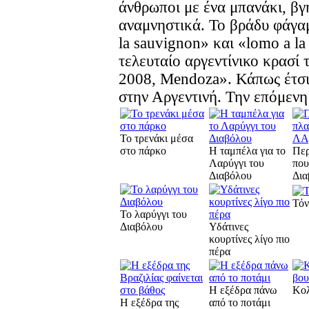
άνθρωποι με ένα μπανάκι, β
αναμνηστικά. Το βράδυ φάγαμ
la sauvignon» και «lomo a la
τελευταίο αργεντίνικο κρασί 
2008, Mendoza». Κάπως έτσι 
στην Αργεντινή. Την επόμενη
Το τρενάκι μέσα
στο πάρκο
Η ταμπέλα για το
Περ
Λαρύγγι του
που
Διαβόλου
Δια
Τόν
Το λαρύγγι του
Διαβόλου
Υδάτινες
κουρτίνες λίγο πιο
πέρα
Η εξέδρα πάνω
Κολ
Η εξέδρα της
από το ποτάμι