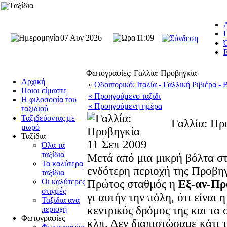
Ταξίδια
Π
07 Αυγ 2026
11:09
Ό
Φωτογραφίες: Γαλλία: Προβηγκία
Αρχική
»
Οδοιπορικό: Ιταλία - Γαλλική Ριβιέρα -
Ποιοι είμαστε
« Προηγούμενο ταξίδι
Η φιλοσοφία του
« Προηγούμενη ημέρα
ταξιδιού
Ταξιδεύοντας με
Γαλλία: Πρ
μωρό
Ταξίδια
11 Σεπ 2009
Όλα τα
ταξίδια
Μετά από μια μικρή βόλτα σ
Τα καλύτερα
ενδότερη περιοχή της Προβηγ
ταξίδια
Οι καλύτερες
Πρώτος σταθμός η
Εξ-αν-Πρ
στιγμές
γι αυτήν την πόλη, ότι είναι 
Ταξίδια ανά
κεντρικός δρόμος της και τα 
περιοχή
Φωτογραφίες
κλπ. Δεν διαπιστώσαμε κάτι 