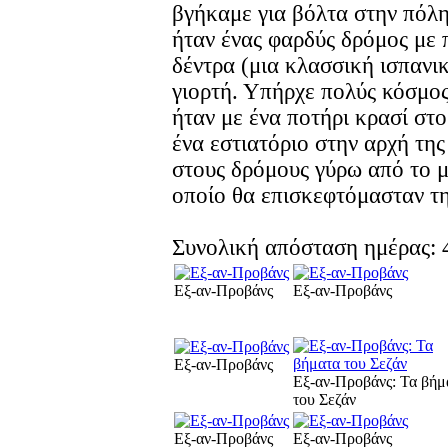
βγήκαμε για βόλτα στην πόλη
ήταν ένας φαρδύς δρόμος με
δέντρα (μια κλασσική ισπανι
γιορτή. Υπήρχε πολύς κόσμος
ήταν με ένα ποτήρι κρασί στο
ένα εστιατόριο στην αρχή τη
στους δρόμους γύρω από το μ
οποίο θα επισκεφτόμασταν τ
Συνολική απόσταση ημέρας:
Εξ-αν-Προβάνς
Εξ-αν-Προβάνς
Εξ-αν-Προβάνς
Εξ-αν-Προβάνς: Τα βήμ
του Σεζάν
Εξ-αν-Προβάνς
Εξ-αν-Προβάνς