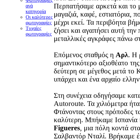
Φωτογραφίες
Περπατήσαμε αρκετά και το 
ανά
κατηγορία
μαγαζιά, καφέ, εστιατόρια, π
Οι καλύτερες
μέχρι εκεί. Τα περιβόητα βήμ
φωτογραφίες
Τυχαίες
ζήσει και αγαπήσει αυτή την 
φωτογραφίες
μεταλλικές αγκράφες πάνω σ
Επόμενος σταθμός η
Αρλ
. Η
σημαντικότερο αξιοθέατο της
δεύτερη σε μέγεθος μετά το
υπάρχει και ένα αρχαίο ελλην
Στη συνέχεια οδηγήσαμε κατε
Autoroute. Τα χιλιόμετρα ήτ
Φτάνοντας στους πρόποδες τ
καλύτερη. Μπήκαμε Ισπανία 
Figueres
, μια πόλη κοντά στ
Σαλβαντόρ Νταλί. Βρήκαμε έ