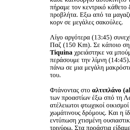
πήραμε τον κεντρικό κάθετο 
προβλήτα. Εξω από τα μαγαζ
κορν σε μεγάλες σακούλες.
Λίγο αργότερα (13:45) συνεχί
Παζ (150 Km). Σε κάποιο σημ
Tiquina
χρειάστηκε να μπούμ
περάσουμε την λίμνη (14:45
πάνω σε μια μεγάλη μακρόσ
του.
Φτάνοντας στο
αλτιπλάνο (al
των προαστίων έξω σπό τη Λ
ατέλειωτοι φτωχικοί οικισμοί
χωμάτινους δρόμους. Και η ί
εντύπωση χτισμένη ουσιαστικ
τριγύρω. Στα προάστια είδαμε