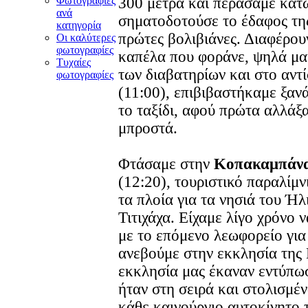
Φωτογραφίες
300 μέτρα και περάσαμε κάτ
ανά
σηματοδοτούσε το έδαφος της 
κατηγορία
πρώτες βολιβιάνες. Διαφέρου
Οι καλύτερες
φωτογραφίες
καπέλα που φοράνε, ψηλά μα
Τυχαίες
των διαβατηρίων και στο αντ
φωτογραφίες
(11:00), επιβιβαστήκαμε ξαν
το ταξίδι, αφού πρώτα αλλάξ
μπροστά.
Φτάσαμε στην
Κοπακαμπάνα
(12:20), τουριστικό παραλίμ
τα πλοία για τα νησιά του Ήλ
Τιτιχάχα. Είχαμε λίγο χρόνο
με το επόμενο λεωφορείο γι
ανεβούμε στην εκκλησία της
εκκλησία μας έκαναν εντύπω
ήταν στη σειρά και στολισμέ
κάθε καινούργιο αυτοκίνητο 