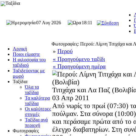
Ταξίδια
Π
07 Αυγ 2026
18:11
Ό
Φωτογραφίες: Περού: Λίμνη Τιτιχάχα και 
Αρχική
»
Περού
Ποιοι είμαστε
« Προηγούμενο ταξίδι
Η φιλοσοφία του
ταξιδιού
« Προηγούμενη ημέρα
Ταξιδεύοντας με
μωρό
Ταξίδια
Όλα τα
Τιτιχάχα και Λα Παζ (Βολιβί
ταξίδια
03 Απρ 2011
Τα καλύτερα
ταξίδια
Από νωρίς το πρωί (07:30) τ
Οι καλύτερες
πούλμαν. Στα σύνορα (10:00
στιγμές
Ταξίδια ανά
και περάσαμε πρώτα από το 
περιοχή
έλεγχο διαβατηρίων. Στη συν
Φωτογραφίες