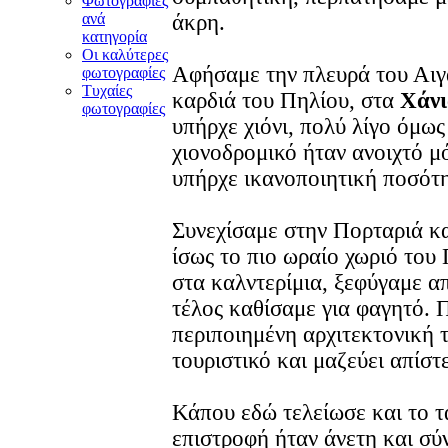
Φωτογραφίες
ανά
άκρη.
κατηγορία
Οι καλύτερες
Αφήσαμε την πλευρά του Αιγ
φωτογραφίες
Τυχαίες
καρδιά του Πηλίου, στα
Χάνι
φωτογραφίες
υπήρχε χιόνι, πολύ λίγο όμως
χιονοδρομικό ήταν ανοιχτό μ
υπήρχε ικανοποιητική ποσότη
Συνεχίσαμε στην Πορταριά κ
ίσως το πιο ωραίο χωριό του
στα καλντερίμια, ξεφύγαμε α
τέλος καθίσαμε για φαγητό. Π
περιποιημένη αρχιτεκτονική τ
τουριστικό και μαζεύει απίστ
Κάπου εδώ τελείωσε και το τ
επιστροφή ήταν άνετη και σύ