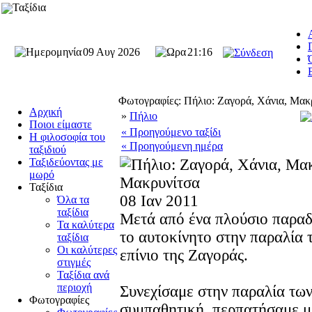
Ταξίδια
09 Αυγ 2026
21:16
Φωτογραφίες: Πήλιο: Ζαγορά, Χάνια, Μακ
Αρχική
»
Πήλιο
Ποιοι είμαστε
« Προηγούμενο ταξίδι
Η φιλοσοφία του
« Προηγούμενη ημέρα
ταξιδιού
Ταξιδεύοντας με
μωρό
Μακρυνίτσα
Ταξίδια
08 Ιαν 2011
Όλα τα
ταξίδια
Μετά από ένα πλούσιο παραδ
Τα καλύτερα
το αυτοκίνητο στην παραλία
ταξίδια
Οι καλύτερες
επίνιο της Ζαγοράς.
στιγμές
Ταξίδια ανά
περιοχή
Συνεχίσαμε στην παραλία τω
Φωτογραφίες
συμπαθητική, περπατήσαμε μ