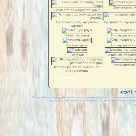
Στην κεντρική πλ
Εικόνα από πολυσύχναστο δρόμο
Περπατώντας στην αγορά των
Χρώματα στην αγορά 
μαγισών
Υλικά ...για μάγια
Στην αγορά των μ
Δεν είναι ωραίο;
Στην αγορά των μ
Περίχωρα
Διαφήμιση απορυπαν
Αστυνομικό τμή
Φωτογραφία των προαστίων μέσα
από το πούλμαν
« Προηγούμενη ημέρα
Αρχική
Επ
Το σύνολο του περιεχομένου (κείμενα και φωτογραφίες) του ιστοτόπου www.notonly
τους νόμους περί πνευματικών δικαιωμάτων. Απαγορεύεται η αντιγρα
w