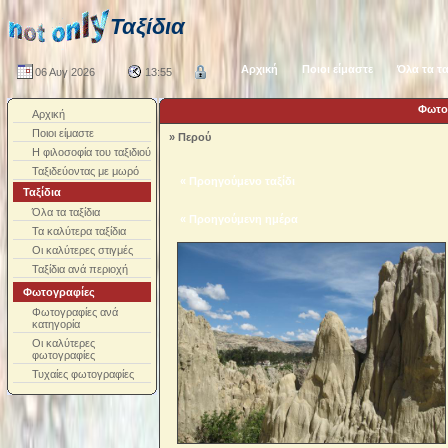
Ταξίδια
Αρχική
Ποιοι είμαστε
Όλα τα τα
06 Αυγ 2026
13:55
Φωτογ
Αρχική
Ποιοι είμαστε
»
Περού
Η φιλοσοφία του ταξιδιού
Ταξιδεύοντας με μωρό
« Προηγούμενο ταξίδι
Ταξίδια
Όλα τα ταξίδια
« Προηγούμενη ημέρα
Τα καλύτερα ταξίδια
Οι καλύτερες στιγμές
Ταξίδια ανά περιοχή
Φωτογραφίες
Φωτογραφίες ανά
κατηγορία
Οι καλύτερες
φωτογραφίες
Τυχαίες φωτογραφίες